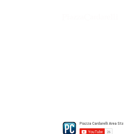
giugno all'Auditorium
Tilane per il lancio del
romanzo di Marcello
Rossetti. Sul palco attori in
carne e ossa, robot,
Agenzia di Stampa Piazza Cardarelli
intelligenze artificiali.
Registrazione Tribunale di Napoli n° 
Direttore Responsabile Gianfranco Be
Direttore Responsabile mail:
gianfran
marketing e pubblicità:
castro.mass
Tutte le collaborazioni, salvo diversi 
gratuite
© Copyright All rights Reserved - Piazza Car