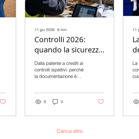
11 giu 2026
∙
6
min
11 
Controlli 2026:
L
quando la sicurezza
d
nei cantieri si
n
Dalla patente a crediti ai
La
misura anche dai
s
controlli ispettivi: perché
con
la documentazione è
cuo
documenti
p
diventata uno degli
att
de
strumenti più importanti
gen
per prevenire incidenti,
sen
N
responsabilità e
8
0
dim
irregolarità nei cantieri
del
moderni.
Gra
Nap
svo
Carica altro
202