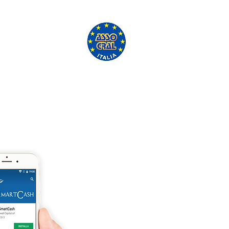
uditorium Parco della
sica.
'ASSO CRAL GRATUITAMENTE