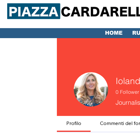
HOME
RU
Iolan
0
Follower
Journali
Profilo
Commenti del fo