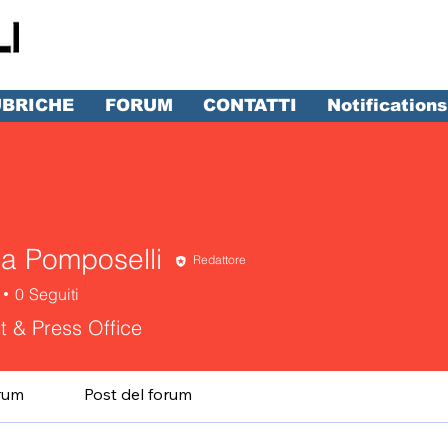
BRICHE
FORUM
CONTATTI
Notifications
da Pomposelli
Redattore
0
Seguiti
st & Press Office
rum
Post del forum