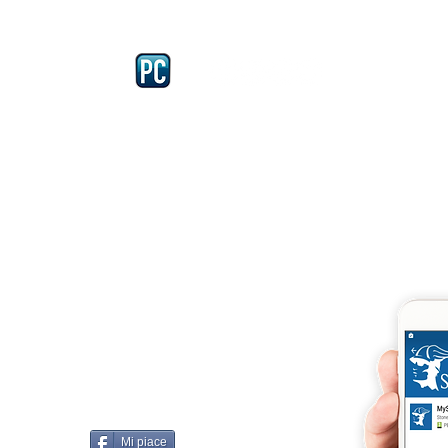
l’A
Mu
Iscriviti e richiedi la CARD dell
4875 del 22 – 05 - 1997
llissimo
cobellissimo@virgilio.it
imo@yahoo.com
accordi, si intendono
darelli
Mi piace