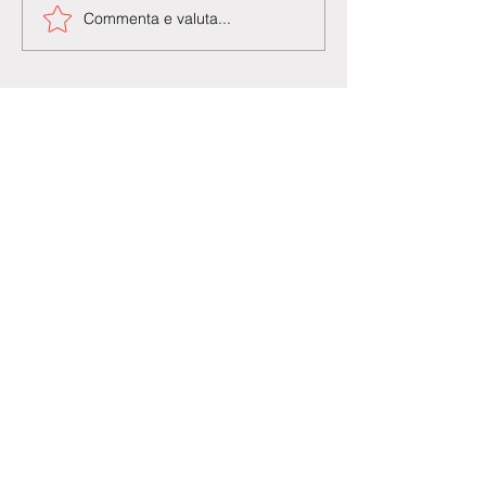
Commenta e valuta...
Agenzia di Stampa Piazza Cardarelli
Registrazione Tribunale di Napoli n° 4875
del 22 – 05 - 1997
Direttore Responsabile Gianfranco
Bellissimo