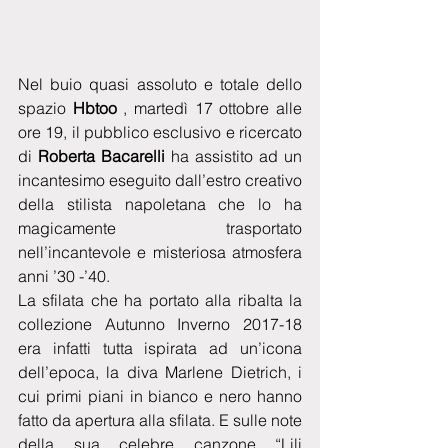
Nel buio quasi assoluto e totale dello 
spazio 
Hbtoo
 , martedì 17 ottobre alle 
ore 19, il pubblico esclusivo e ricercato 
di 
Roberta Bacarelli
 ha assistito ad un 
incantesimo eseguito dall’estro creativo 
della stilista napoletana che lo ha 
magicamente trasportato 
nell’incantevole e misteriosa atmosfera 
anni ’30 -’40. 
La sfilata che ha portato alla ribalta la 
collezione Autunno Inverno 2017-18 
era infatti tutta ispirata ad un’icona 
dell’epoca, la diva Marlene Dietrich, i 
cui primi piani in bianco e nero hanno 
fatto da apertura alla sfilata. E sulle note 
della sua celebre canzone “Lili 