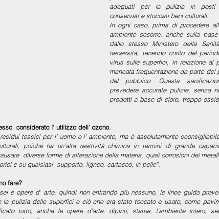
adeguati per la pulizia in posti 
conservati e stoccati beni culturali.
In ogni caso, prima di procedere alla
ambiente occorre, anche sulla base 
dallo stesso Ministero della Sanità
necessità, tenendo conto del period
virus sulle superfici, in relazione ai 
mancata frequentazione da parte del p
del pubblico. Questa sanificazio
prevedere accurate pulizie, senza ricor
prodotti a base di cloro, troppo ossida
sso  considerato l’ utilizzo dell’ ozono. 
 residui tossici per l’ uomo e l’ ambiente, ma è assolutamente sconsigliabile 
lturali, poiché ha un’alta reattività chimica in termini di grande capacit
usare  diverse forme di alterazione della materia, quali corrosioni dei metall
orici e su qualsiasi  supporto, ligneo, cartaceo, in pelle”.
no fare?
ei e opere d’ arte, quindi non entrando più nessuno, le linee guida prev
la pulizia delle superfici e ciò che era stato toccato e usato, come pavime
ficato tutto, anche le opere d’arte, dipinti, statue, l’ambiente intero, se