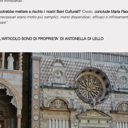
i ministeriali”.
otrebbe mettere a rischio i nostri Beni Culturali?
“Credo, 
conclude Maria Paola 
i necessari erano molto più semplici, meno dispendiosi, efficaci e infinitamen
mare”.
'ARTICOLO SONO DI PROPRIETA' DI ANTONELLA DI LELLO