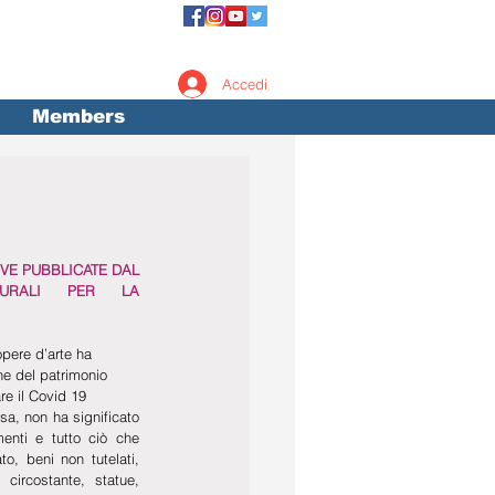
Accedi
Members
VE PUBBLICATE DAL 
URALI PER LA 
opere d’arte ha 
ne del patrimonio 
are il Covid 19  
a, non ha significato 
menti e tutto ciò che 
, beni non tutelati, 
ircostante, statue, 