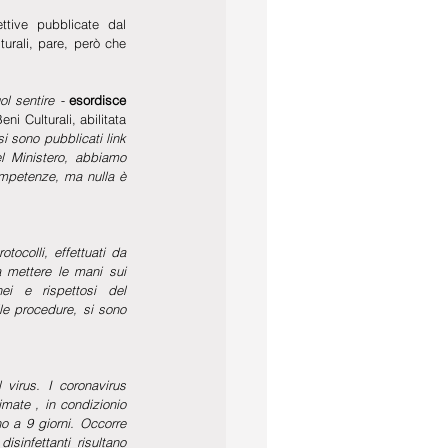
ttive pubblicate dal 
turali, pare, però che 
l sentire - 
esordisce 
eni Culturali, abilitata 
i sono pubblicati link  
l Ministero, abbiamo 
competenze, ma nulla è 
otocolli, effettuati da 
 mettere le mani sui 
ei e rispettosi del 
le procedure, si sono 
virus. I coronavirus 
mate , in condizionio 
o a 9 giorni. Occorre 
sinfettanti risultano 