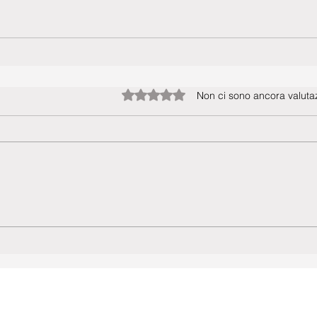
Valutazione 0 stelle su 5.
Non ci sono ancora valutaz