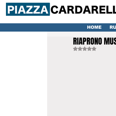
HOME
RU
RIAPRONO MUSE
Valutazione NaN ste