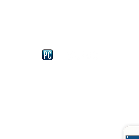
Iscriviti e richiedi la CARD dell
4875 del 22 – 05 - 1997
llissimo
cobellissimo@virgilio.it
imo@yahoo.com
accordi, si intendono