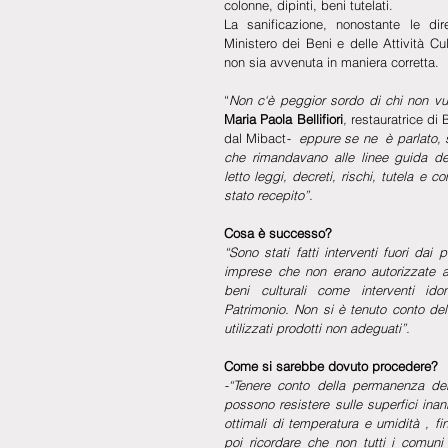
colonne, dipinti, beni tutelati.
La sanificazione, nonostante le dire
Ministero dei Beni e delle Attività Cul
non sia avvenuta in maniera corretta.
“
Non c‘è peggior sordo di chi non vuo
Maria Paola Bellifiori
, 
restauratrice di B
dal Mibact
-  eppure se ne  è parlato, s
che rimandavano alle linee guida de
letto leggi, decreti, rischi, tutela e 
stato recepito”.
Cosa è successo? 
“Sono stati fatti interventi fuori dai pr
imprese che non erano autorizzate a
beni culturali come interventi idon
Patrimonio. Non si è tenuto conto del
utilizzati prodotti non adeguati”. 
Come si sarebbe dovuto procedere? 
-“Tenere conto della permanenza del 
possono resistere sulle superfici inani
ottimali di temperatura e umidità , fin
poi ricordare che non tutti i comuni di