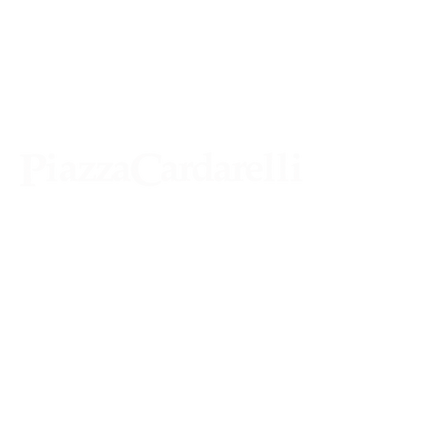
Agenzia di Stampa Piazza Cardarelli
Registrazione Tribunale di Napoli n° 4875
del 22 – 05 - 1997
Direttore Responsabile Gianfranco
Bellissimo
Direttore Responsabile mail:
gianfrancobellissimo@virgilio.it
marketing e pubblicità:
castro.massimo@yahoo.com
Tutte le collaborazioni, salvo diversi accordi,