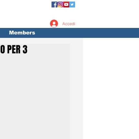
Accedi
Members
IO PER 3