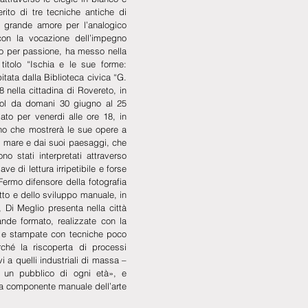
ito di tre tecniche antiche di 
grande amore per l’analogico 
on la vocazione dell’impegno 
rafo per passione, ha messo nella 
itolo “Ischia e le sue forme: 
itata dalla Biblioteca civica “G. 
58 nella cittadina di Rovereto, in 
rol da domani 30 giugno al 25 
ato per venerdi alle ore 18, in 
ano che mostrerà le sue opere a 
l mare e dai suoi paesaggi, che 
no stati interpretati attraverso 
ve di lettura irripetibile e forse 
 Fermo difensore della fotografia 
tto e dello sviluppo manuale, in 
, Di Meglio presenta nella città 
ande formato, realizzate con la 
 e stampate con tecniche poco 
ché la riscoperta di processi 
ivi a quelli industriali di massa – 
 un pubblico di ogni età», e 
la componente manuale dell’arte 