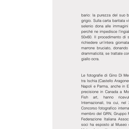
bario: la purezza del suo b
grigio. Sulla carta baritata 
selenio dona alle immagini 
perché ne impedisce l’ingial
50x60. Il procedimento di st
richiedere un’intera giornat
marrone bruciato, donando a
drammaticità; se trattate con
giallo ocra.
Le fotografie di Gino Di Meg
tra Ischia (Castello Aragones
Napoli e Parma, anche in Eu
precisione in Canada a Mont
Fish art, hanno ricevu
Internazionali, tra cui, ne
Concorso fotografico intern
membro del GRN, Gruppo Rod
Federazione Italiana Associ
soci ha esposto al Museo d