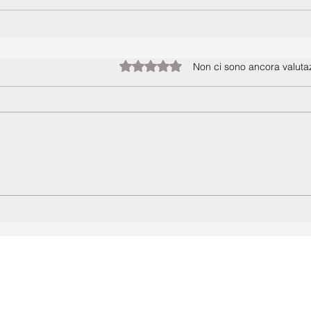
Valutazione 0 stelle su 5.
Non ci sono ancora valutaz