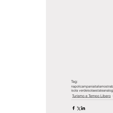
Tag:
napoli
campania
italia
mostra
b
isola verde
isola
estate
analog
Turismo e Tempo Libero