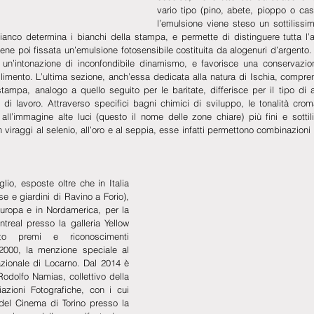
vario tipo (pino, abete, pioppo o cast
l’emulsione viene steso un sottilissimo
ianco determina i bianchi della stampa, e permette di distinguere tutta l’a
viene poi fissata un’emulsione fotosensibile costituita da alogenuri d’argento. 
un’intonazione di inconfondibile dinamismo, e favorisce una conservazione
limento. L’ultima sezione, anch’essa dedicata alla natura di Ischia, compre
ampa, analogo a quello seguito per le baritate, differisce per il tipo di ac
a di lavoro. Attraverso specifici bagni chimici di sviluppo, le tonalità croma
ll’immagine alte luci (questo il nome delle zone chiare) più fini e sottil
 viraggi al selenio, all’oro e al seppia, esse infatti permettono combinazioni
lio, esposte oltre che in Italia 
e e giardini di Ravino a Forio), 
ropa e in Nordamerica, per la 
real presso la galleria Yellow 
to premi e riconoscimenti 
l 2000, la menzione speciale al 
azionale di Locarno. Dal 2014 è 
olfo Namias, collettivo della 
azioni Fotografiche, con i cui 
el Cinema di Torino presso la 