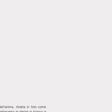
ll’anima, ritratta in foto come 
attraverso le elegie in bianco e 