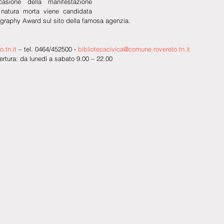
asione della manifestazione 
natura morta viene candidata 
graphy Award sul sito della famosa agenzia.
.tn.it
 – tel. 0464/452500 - 
bibliotecacivica@comune.rovereto.tn.it
pertura: da lunedì a sabato 9.00 – 22.00