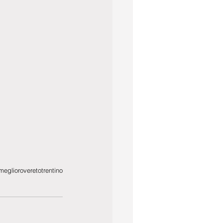
meglio
rovereto
trentino