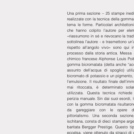
Una prima sezione – 25 stampe inedit
realizzate con la tecnica della gomma
tema le forme. Particolari architettonic
che hanno colpito l’autore per elem
«riassumono in sé e rievocano la trad
sottolinea l’autore - e trasmettono un
rispetto all’angolo vivo» sono qui im
processo dalla storia antica. Messa 
chimico francese Alphonse Louis Poite
gomma bicromatata (detta anche “acqua
assunto dell’acqua di spoglio) util
bicromato di potassio e un pigmento, 
l’emulsione. Il risultato finale dell’i
mai ritoccata, è determinato sola
utilizzata. Questa tecnica richied
perizia manuale. Sin dai suoi esordi, le
con la gomma bicromatata risultarono
da gareggiare con le opere deg
pittorialismo. Una seconda sezione,
ischitana, consta di dieci stampe arge
baritata Bergger Prestige. Questo tipo
eccelsa, viene ottenuto da stracci di c