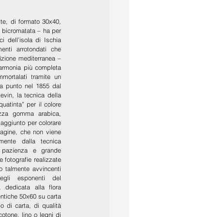
e, di formato 30x40, 
 bicromatata – ha per 
i dell’isola di Ischia 
enti arrotondati che 
izione mediterranea – 
’armonia più completa 
mortalati tramite un 
a punto nel 1855 dal 
vin, la tecnica della 
tinta” per il colore 
izza gomma arabica, 
aggiunto per colorare 
mmagine, che non viene 
mente dalla tecnica 
e pazienza e grande 
 fotografie realizzate 
 talmente avvincenti 
li esponenti del 
 dedicata alla flora 
ntiche 50x60 su carta 
 di carta, di qualità 
otone, lino o legni di 