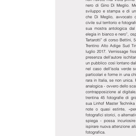
nero di Gino Di Meglio. Mer
sviluppo e stampa e di un 
che Di Meglio, avvocato c
civile sul territorio e fotog
sua mostra antologica dal t
elegia in bianco e nero”, osp
Tartarotti” di corso Bettini, 
Trentino Alto Adige Sud Ti
luglio 2017. Vernissage fiss
presenza dell’autore ischit
un pubblico così lontano da
nel caso dell’isola verde so
particolari e forme in una chia
rara in Italia, se non unica.
analogica - ovvero dello sca
contrapposizione al digitale
trentina 45 fotografie di gr
sua Linhof Master Technika
note o quasi estinte, «per
fotografici storici, o alternat
spiega - possa incuriosire
ispirare nuova attenzione al
fotografica.