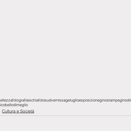
ellezza
fotografia
ischia
foto
sud
vernissage
luglio
esposizione
gino
stampe
ginodi
ico
bello
dimeglio
Cultura e Società