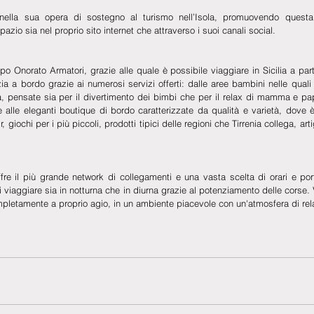
ella sua opera di sostegno al turismo nell’Isola, promuovendo questa fa
azio sia nel proprio sito internet che attraverso i suoi canali social.
Onorato Armatori, grazie alle quale è possibile viaggiare in Sicilia a part
a a bordo grazie ai numerosi servizi offerti: dalle aree bambini nelle quali gi
, pensate sia per il divertimento dei bimbi che per il relax di mamma e pap
e alle eleganti boutique di bordo caratterizzate da qualità e varietà, dove è
r, giochi per i più piccoli, prodotti tipici delle regioni che Tirrenia collega, art
fre il più grande network di collegamenti e una vasta scelta di orari e port
di viaggiare sia in notturna che in diurna grazie al potenziamento delle corse
completamente a proprio agio, in un ambiente piacevole con un'atmosfera di rel