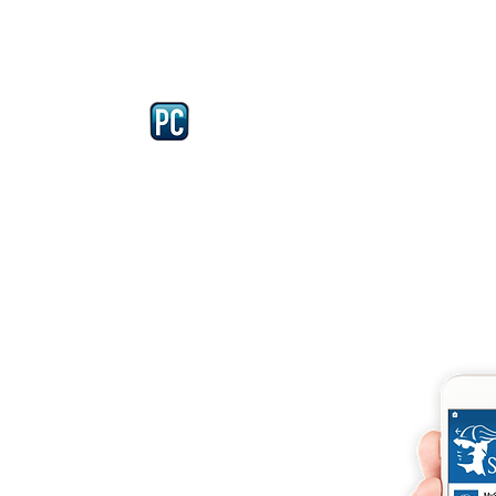
Iscriviti e richiedi la CARD dell
4875 del 22 – 05 - 1997
llissimo
cobellissimo@virgilio.it
imo@yahoo.com
accordi, si intendono
darelli