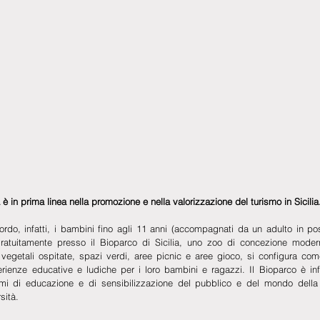
ia è in prima linea nella promozione e nella valorizzazione del turismo in Sicilia
rdo, infatti, i bambini fino agli 11 anni (accompagnati da un adulto in pos
gratuitamente presso il Bioparco di Sicilia, uno zoo di concezione modern
egetali ospitate, spazi verdi, aree picnic e aree gioco, si configura come
erienze educative e ludiche per i loro bambini e ragazzi. Il Bioparco è infa
 di educazione e di sensibilizzazione del pubblico e del mondo della s
sità.