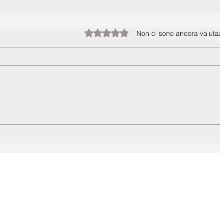
Valutazione 0 stelle su 5.
Non ci sono ancora valutaz