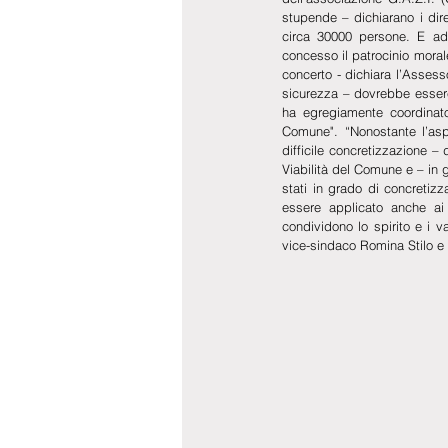
stupende – dichiarano i dire
circa 30000 persone. E ade
concesso il patrocinio morale
concerto - dichiara l’Assess
sicurezza – dovrebbe essere 
ha egregiamente coordinato 
Comune". “Nonostante l’asp
difficile concretizzazione – 
Viabilità del Comune e – in g
stati in grado di concretiz
essere applicato anche ai f
condividono lo spirito e i v
vice-sindaco Romina Stilo e