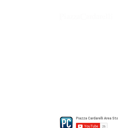
Agenzia di Stampa Piazza Cardarelli
Registrazione Tribunale di Napoli n° 
Direttore Responsabile Gianfranco Be
Direttore Responsabile mail:
gianfran
marketing e pubblicità:
castro.mass
Tutte le collaborazioni, salvo diversi 
gratuite
© Copyright All rights Reserved - Piazza Car