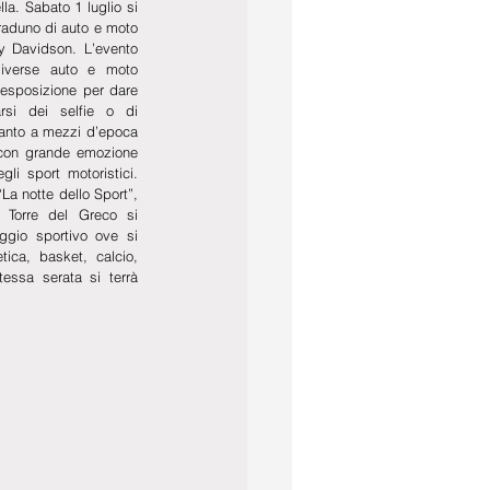
a. Sabato 1 luglio si 
raduno di auto e moto 
y Davidson. L’evento 
diverse auto e moto 
 esposizione per dare 
arsi dei selfie o di 
anto a mezzi d’epoca 
 con grande emozione 
i sport motoristici. 
a notte dello Sport”, 
i Torre del Greco si 
ggio sportivo ove si 
tica, basket, calcio, 
essa serata si terrà 