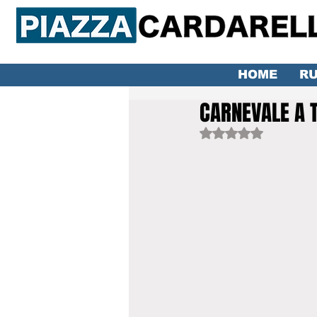
HOME
RU
CARNEVALE A 
Valutazione NaN ste