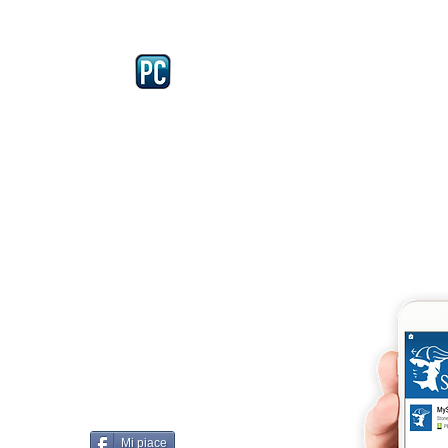
Iscriviti e richiedi la CARD dell
4875 del 22 – 05 - 1997
llissimo
cobellissimo@virgilio.it
imo@yahoo.com
accordi, si intendono
darelli
Mi piace