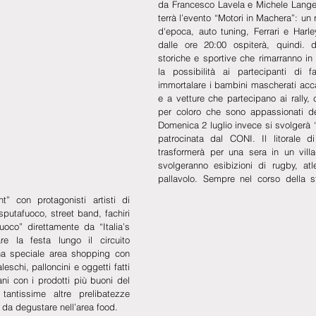
da Francesco Lavela e Michele Langell
terrà l’evento “Motori in Machera”: un 
d'epoca, auto tuning, Ferrari e Harle
dalle ore 20:00 ospiterà, quindi. 
storiche e sportive che rimarranno in
la possibilità ai partecipanti di f
immortalare i bambini mascherati acc
e a vetture che partecipano ai rally,
per coloro che sono appassionati degl
Domenica 2 luglio invece si svolgerà “L
patrocinata dal CONI. Il litorale d
trasformerà per una sera in un villa
svolgeranno esibizioni di rugby, atle
pallavolo. Sempre nel corso della st
” con protagonisti artisti di 
 sputafuoco, street band, fachiri 
uoco” direttamente da “Italia’s 
re la festa lungo il circuito 
una speciale area shopping con 
leschi, palloncini e oggetti fatti 
ni con i prodotti più buoni del 
 tantissime altre prelibatezze 
 da degustare nell’area food.