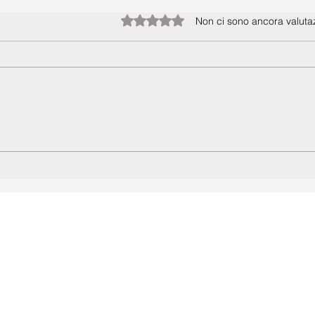
Valutazione 0 stelle su 5.
Non ci sono ancora valutaz