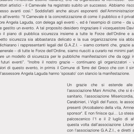
ttori artistici - il Carnevale ha registrato subito un successo. Abbiamo risco
sso avanti così.” Soddisfatti anche alcuni esponenti dell’Amministrazio
 all’evento: “Il Carnevale è la concretizzazione di come il pubblico e il priv
ore Angela Laguda, con delega agli eventi -, ed è l’esempio di come – da un
gestito un evento. A tal proposito desidero ringraziare il vicequestore Dav
il piano di pubblica sicurezza insieme a tutte le Forze dell’Ordine e al s
etto sicurezza sia abbastanza delicato e la sua organizzazione sia abba
dichiarano i rappresentanti legali del G.A.Z.I. – siamo contenti che, grazie a
enerale – di tutte le Forze dell’Ordine, siamo riusciti a curarlo nei minimi part
zare un modello di sicurezza per le pubbliche manifestazioni che da oggi in
uturi eventi”. "Inoltre il nostro grazie – continuano gli organizzatori - v
alori di questo evento, in primis il Comune di Torre del Greco che con il sinda
 l'assessore Angela Laguda hanno 'sposato' con slancio la manifestazione.
Un grazie che si estende alle 
l’associazione Mani Amiche, che si è 
sanitario, l’associazione Misericordia, 
Carabinieri, i Vigili del Fuoco, le assoc
presenti (Arcobaleno della vita, Amnest
sponsor". E non finisce qui… Lo stesso t
palcoscenico l’1 e il 2 luglio di alt
questa volta dall’associazione Litoran
con l’associazione G.A.Z.I., e diretti 