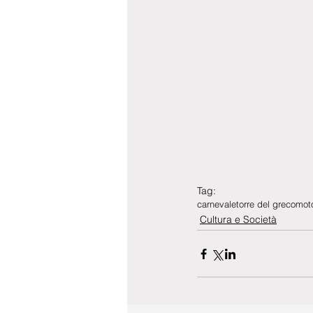
Tag:
carnevale
torre del greco
moto
Cultura e Società