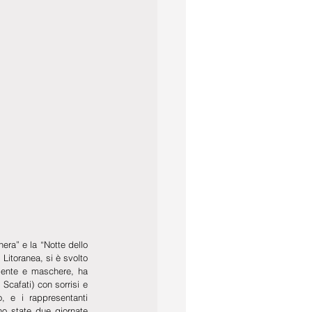
ra” e la “Notte dello 
Litoranea, si è svolto 
 gente e maschere, ha 
Scafati) con sorrisi e 
, e i rappresentanti 
o state due giornate 