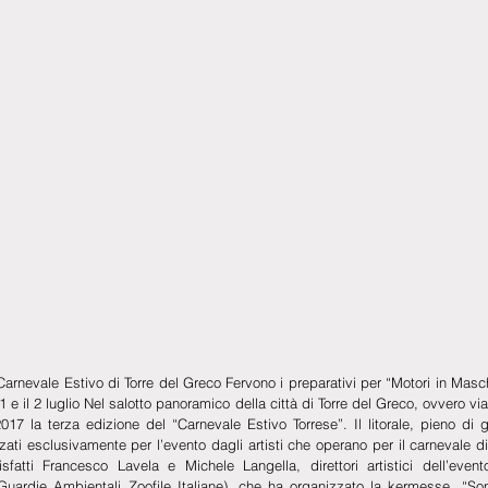
Carnevale Estivo di Torre del Greco Fervono i preparativi per “Motori in Masche
 e il 2 luglio Nel salotto panoramico della città di Torre del Greco, ovvero via 
017 la terza edizione del “Carnevale Estivo Torrese”. Il litorale, pieno di
izzati esclusivamente per l’evento dagli artisti che operano per il carnevale di 
sfatti Francesco Lavela e Michele Langella, direttori artistici dell’evento
(Guardie Ambientali Zoofile Italiane), che ha organizzato la kermesse. “Son