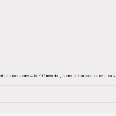
ri in maschera
carnevale 2017 torre del greco
notte dello sport
carnevale estiv