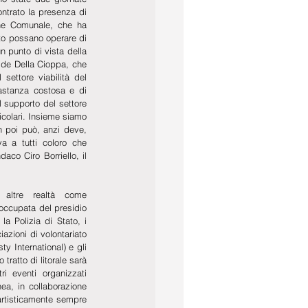
ntrato la presenza di 
ne Comunale, che ha 
ato possano operare di 
 punto di vista della 
ide Della Cioppa, che 
ettore viabilità del 
stanza costosa e di 
l supporto del settore 
icolari. Insieme siamo 
 poi può, anzi deve, 
a a tutti coloro che 
co Ciro Borriello, il 
altre realtà come 
occupata del presidio 
la Polizia di Stato, i 
iazioni di volontariato 
y International) e gli 
ratto di litorale sarà 
ri eventi organizzati 
ea, in collaborazione 
artisticamente sempre 