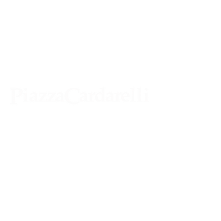
Agenzia di Stampa Piazza Cardarelli
Registrazione Tribunale di Napoli n° 4875
del 22 – 05 - 1997
Direttore Responsabile Gianfranco
Bellissimo
Direttore Responsabile mail:
gianfrancobellissimo@virgilio.it
marketing e pubblicità:
castro.massimo@yahoo.com