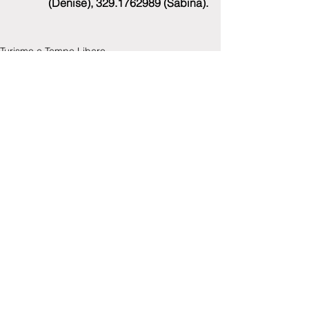
(Denise), 329.1762989 (Sabina).
Turismo e Tempo Libero
Commenti
0.0/5 (0)
Commenta e valuta...