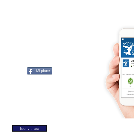
imo@yahoo.com
accordi, si intendono
darelli
Mi piace
Iscriviti ora