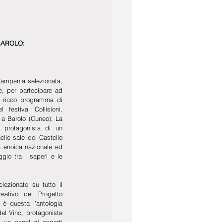
 BAROLO:
Campania selezionata, 
e, per partecipare ad 
l ricco programma di 
festival Collisioni, 
 Barolo (Cuneo). La 
 protagonista di un 
lle sale del Castello 
a enoica nazionale ed 
gio tra i saperi e le 
ezionate su tutto il 
reativo del Progetto 
è questa l’antologia 
el Vino, protagoniste 
 un panel di esperti 