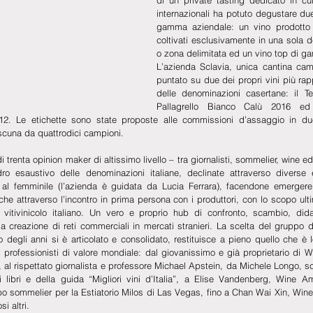
internazionali ha potuto degustare due
gamma aziendale: un vino prodotto c
coltivati esclusivamente in una sola 
o zona delimitata ed un vino top di 
L’azienda Sclavia, unica cantina cam
puntato su due dei propri vini più rappr
delle denominazioni casertane: il Te
Pallagrello Bianco Calù 2016 ed 
2. Le etichette sono state proposte alle commissioni d’assaggio in due 
cuna da quattrodici campioni.
 trenta opinion maker di altissimo livello – tra giornalisti, sommelier, wine e
o esaustivo delle denominazioni italiane, declinate attraverso diverse e
al femminile (l’azienda è guidata da Lucia Ferrara), facendone emergere p
anche attraverso l’incontro in prima persona con i produttori, con lo scopo ult
vitivinicolo italiano. Un vero e proprio hub di confronto, scambio, dida
lla creazione di reti commerciali in mercati stranieri. La scelta del gruppo di
degli anni si è articolato e consolidato, restituisce a pieno quello che è lo 
professionisti di valore mondiale: dal giovanissimo e già proprietario di W
, al rispettato giornalista e professore Michael Apstein, da Michele Longo, scri
 libri e della guida “Migliori vini d’Italia”, a Elise Vandenberg, Wine Am
o sommelier per la Estiatorio Milos di Las Vegas, fino a Chan Wai Xin, Wine
i altri. 