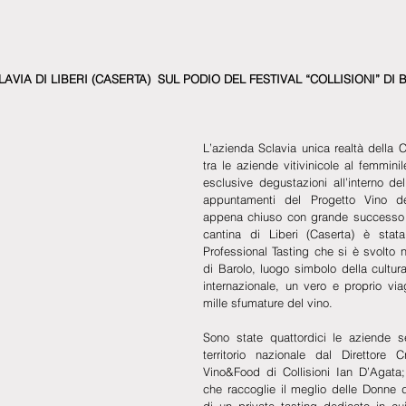
LAVIA DI LIBERI (CASERTA)  SUL PODIO DEL FESTIVAL “COLLISIONI” DI
L’azienda Sclavia unica realtà della 
tra le aziende vitivinicole al femminil
esclusive degustazioni all’interno de
appuntamenti del Progetto Vino del 
appena chiuso con grande successo a
cantina di Liberi (Caserta) è stata
Professional Tasting che si è svolto ne
di Barolo, luogo simbolo della cultur
internazionale, un vero e proprio viag
mille sfumature del vino.
Sono state quattordici le aziende sel
territorio nazionale dal Direttore C
Vino&Food di Collisioni Ian D’Agata; 
che raccoglie il meglio delle Donne d
di un private tasting dedicato in cui