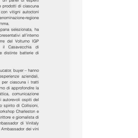
 prodotti di ciascuna 
on vitigni autoctoni 
denominazione-regione 
gamma.
pana selezionata, ha 
esentativi all’interno 
rre del Volturno IGP 
il Casavecchia di 
distinte batterie di 
ducator, buyer – hanno 
sperienze aziendali, 
er ciascuna i tratti 
imo di approfondire la 
ttica, comunicazione 
 autorevoli ospiti del 
spirito di Collisioni, 
orkshop Charleston e 
ttore e giornalista di 
bassador di Vinitaly 
 Ambassador dei vini 