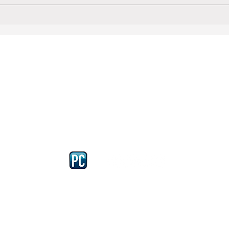
Iscriviti e richiedi la CARD dell
4875 del 22 – 05 - 1997
llissimo
cobellissimo@virgilio.it