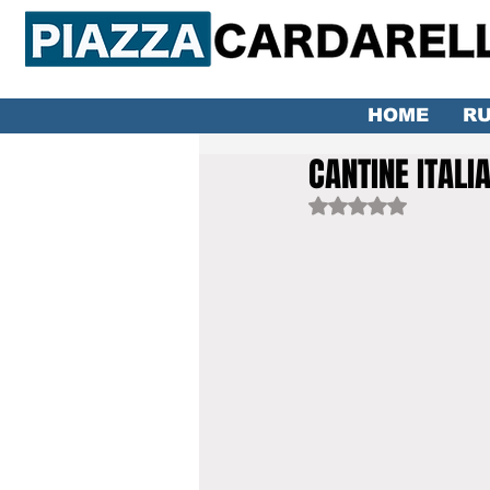
HOME
RU
CANTINE ITALI
Valutazione NaN ste