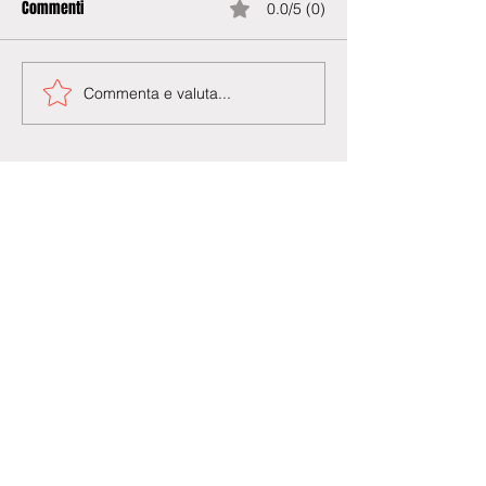
Commenti
0.0/5 (0)
Commenta e valuta...
Agenzia di Stampa Piazza Cardarelli
Registrazione Tribunale di Napoli n° 4875
del 22 – 05 - 1997