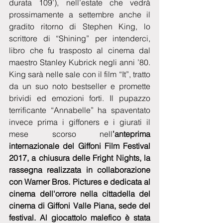
durata 109’), nell’estate che vedrà 
prossimamente a settembre anche il 
gradito ritorno di Stephen King, lo 
scrittore di “Shining” per intenderci, 
libro che fu trasposto al cinema dal 
maestro Stanley Kubrick negli anni ’80. 
King sarà nelle sale con il film “It”, tratto 
da un suo noto bestseller e promette 
brividi ed emozioni forti. Il pupazzo 
terrificante “Annabelle” ha spaventato 
invece prima i giffoners e i giurati il 
mese scorso nell
’anteprima 
internazionale del Giffoni Film Festival 
2017, a chiusura delle Fright Nights, la 
rassegna realizzata in collaborazione 
con Warner Bros. Pictures e dedicata al 
cinema dell'orrore nella cittadella del 
cinema di Giffoni Valle Piana, sede del 
festival. Al giocattolo malefico è stata 