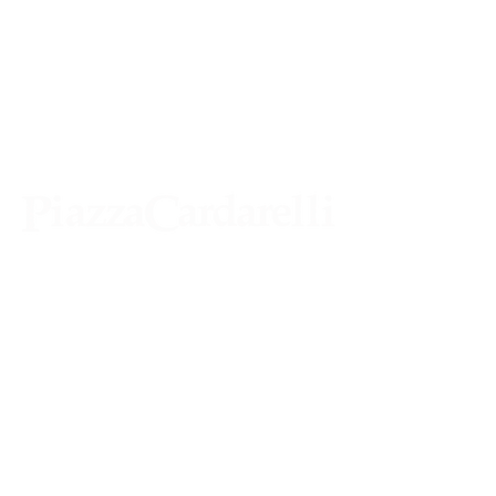
Agenzia di Stampa Piazza Cardarelli
Registrazione Tribunale di Napoli n° 4875
del 22 – 05 - 1997
Direttore Responsabile Gianfranco
Bellissimo
Direttore Responsabile mail:
gianfrancobellissimo@virgilio.it
marketing e pubblicità:
castro.massimo@yahoo.com