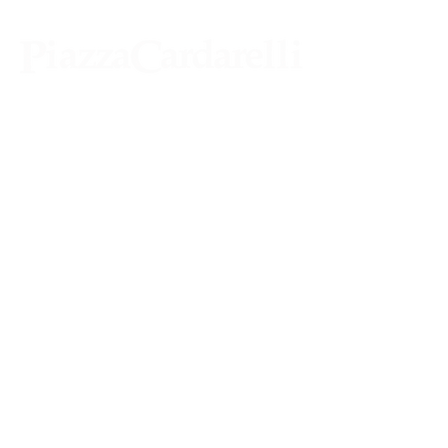
Agenzia di Stampa Piazza Cardarelli
Registrazione Tribunale di Napoli n° 4875
del 22 – 05 - 1997
Direttore Responsabile Gianfranco
Bellissimo
Direttore Responsabile mail:
gianfrancobellissimo@virgilio.it
marketing e pubblicità:
castro.massimo@yahoo.com
Tutte le collaborazioni, salvo diversi accordi,
si intendono gratuite