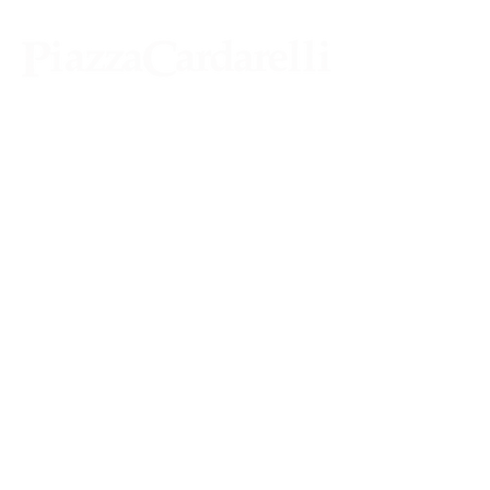
Agenzia di Stampa Piazza Cardarelli
Registrazione Tribunale di Napoli n° 4875
del 22 – 05 - 1997
Direttore Responsabile Gianfranco
Bellissimo
Direttore Responsabile mail:
gianfrancobellissimo@virgilio.it
marketing e pubblicità:
castro.massimo@yahoo.com
Tutte le collaborazioni, salvo diversi accordi,
si intendono gratuite