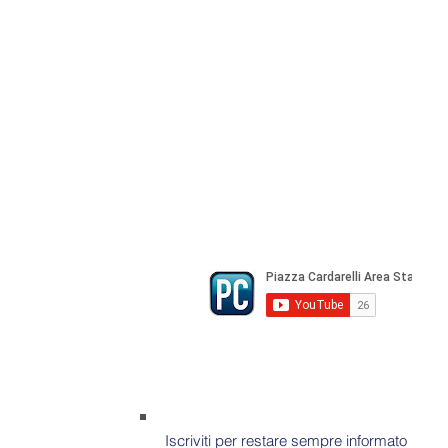
Direttore Responsabile Gianfranco Be
Direttore Responsabile mail:
gianfran
marketing e pubblicità:
castro.mass
Tutte le collaborazioni, salvo diversi 
gratuite
© Copyright All rights Reserved - Piazza Car
Iscriviti per restare sempre informato