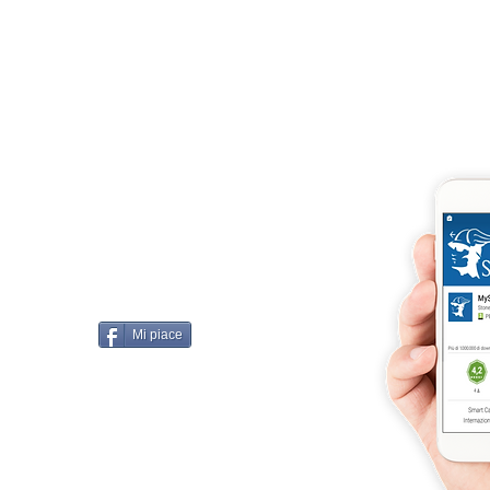
llissimo
cobellissimo@virgilio.it
imo@yahoo.com
accordi, si intendono
darelli
Mi piace