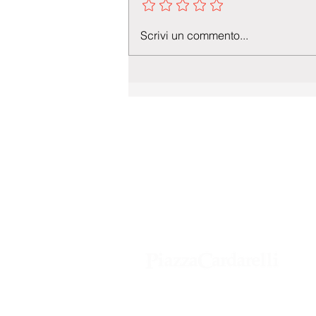
Scrivi un commento...
Agenzia di Stampa Piazza Cardarelli
Registrazione Tribunale di Napoli n° 