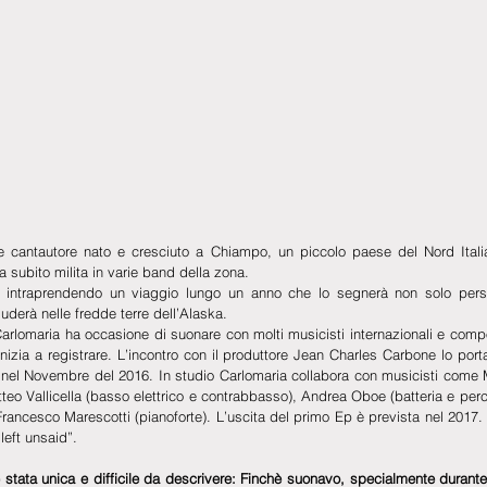
 cantautore nato e cresciuto a Chiampo, un piccolo paese del Nord Italia.
da subito milita in varie band della zona. 
ia intraprendendo un viaggio lungo un anno che lo segnerà non solo per
uderà nelle fredde terre dell’Alaska.
rlomaria ha occasione di suonare con molti musicisti internazionali e compo
, inizia a registrare. L’incontro con il produttore Jean Charles Carbone lo porta
o nel Novembre del 2016. In studio Carlomaria collabora con musicisti come M
atteo Vallicella (basso elettrico e contrabbasso), Andrea Oboe (batteria e percus
e Francesco Marescotti (pianoforte). L’uscita del primo Ep è prevista nel 2017.
left unsaid”.
 stata unica e difficile da descrivere: Finchè suonavo, specialmente durante