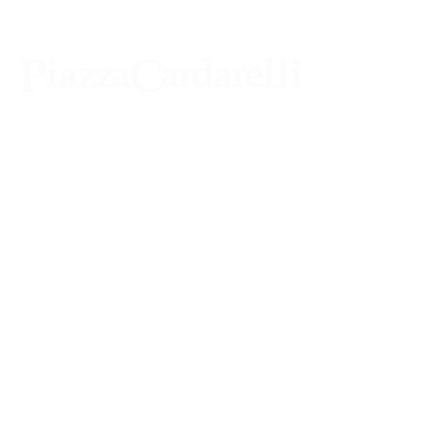
Agenzia di Stampa Piazza Cardarelli
Registrazione Tribunale di Napoli n° 4875
del 22 – 05 - 1997
Direttore Responsabile Gianfranco
Bellissimo
Direttore Responsabile mail:
gianfrancobellissimo@virgilio.it
marketing e pubblicità:
castro.massimo@yahoo.com
Tutte le collaborazioni, salvo diversi accordi,
si intendono gratuite