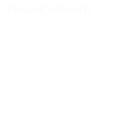
Agenzia di Stampa Piazza Cardarelli
Registrazione Tribunale di Napoli n° 4875
del 22 – 05 - 1997
Direttore Responsabile Gianfranco
Bellissimo
Direttore Responsabile mail:
gianfrancobellissimo@virgilio.it
marketing e pubblicità:
castro.massimo@yahoo.com
Tutte le collaborazioni, salvo diversi accordi,
si intendono gratuite
Iscriviti e richiedi la CARD dell'ASSO CRAL