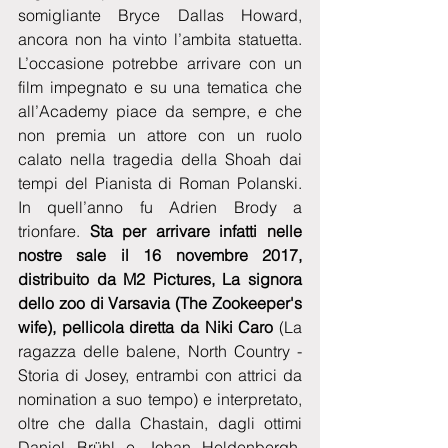
somigliante Bryce Dallas Howard, 
ancora non ha vinto l’ambita statuetta. 
L’occasione potrebbe arrivare con un 
film impegnato e su una tematica che 
all’Academy piace da sempre, e che 
non premia un attore con un ruolo 
calato nella tragedia della Shoah dai 
tempi del Pianista di Roman Polanski. 
In quell’anno fu Adrien Brody a 
trionfare. 
Sta per arrivare infatti nelle 
nostre sale il 16 novembre 2017, 
distribuito da M2 Pictures, La signora 
dello zoo di Varsavia (The Zookeeper's 
wife), pellicola diretta da Niki Caro 
(La 
ragazza delle balene, North Country - 
Storia di Josey, entrambi con attrici da 
nomination a suo tempo) e interpretato, 
oltre che dalla Chastain, dagli ottimi 
Daniel Brühl e Johan Heldenbergh. 