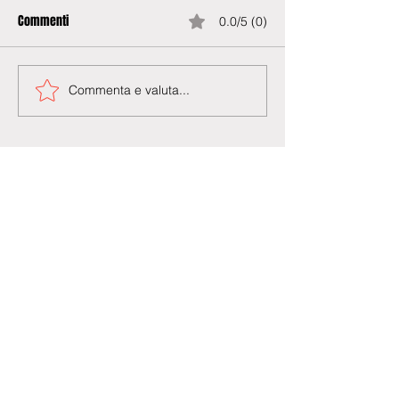
Commenti
0.0/5 (0)
Commenta e valuta...
Agenzia di Stampa Piazza Cardarelli
Registrazione Tribunale di Napoli n° 4875