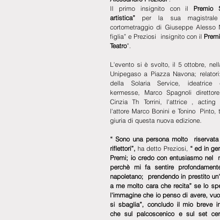
Il primo insignito con il 
Premio S
artistica” 
per la sua magistrale i
cortometraggio di Giuseppe Alesso N
figlia” e Preziosi  insignito con il 
Premi
Teatro
”.
L'evento si è svolto, il 5 ottobre, nel
Unipegaso a Piazza Navona; relatori:
della Solaria Service, ideatrice 
kermesse, Marco Spagnoli direttore a
Cinzia Th Torrini, l'attrice , acting
l'attore Marco Bonini e Tonino  Pinto, 
giuria di questa nuova edizione.
“ Sono una persona molto  riservata 
riflettori”, 
ha detto Preziosi,
 “ ed in ge
Premi; io credo con entusiasmo nel  m
perchè mi fa sentire profondament
napoletano;  prendendo in prestito un'
a me molto cara che recita” se lo spe
l'immagine che io penso di avere, vuol
si sbaglia”, concludo il mio breve in
che sul palcoscenico e sul set cerc