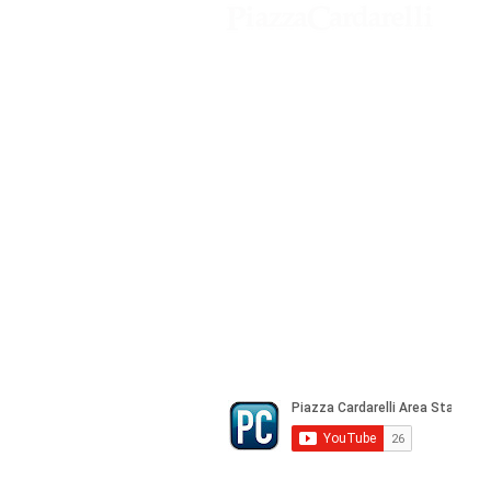
Agenzia di Stampa Piazza Cardarelli
Registrazione Tribunale di Napoli n° 
Direttore Responsabile Gianfranco Be
Direttore Responsabile mail:
gianfran
marketing e pubblicità:
castro.mass
Tutte le collaborazioni, salvo diversi 
gratuite
© Copyright All rights Reserved - Piazza Car