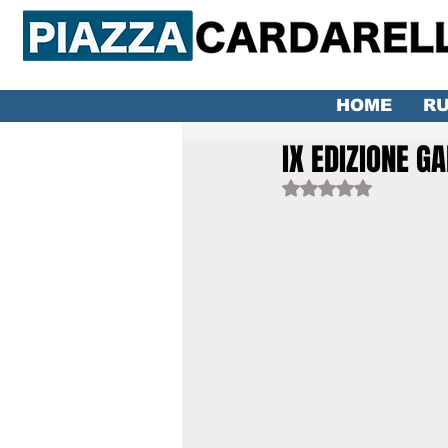
HOME
RU
IX EDIZIONE G
Valutazione NaN ste