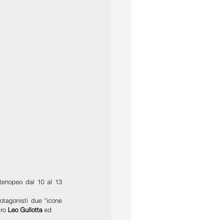
tenopeo dal 10 al 13 
tagonisti due “icone 
ro 
Leo Gullotta 
ed