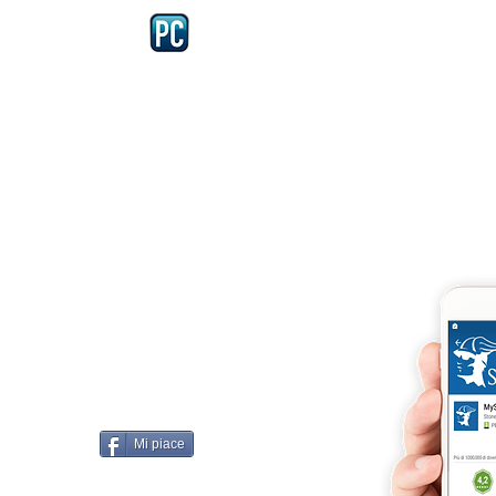
Iscriviti e richiedi la CARD dell
4875 del 22 – 05 - 1997
llissimo
cobellissimo@virgilio.it
imo@yahoo.com
accordi, si intendono
darelli
Mi piace