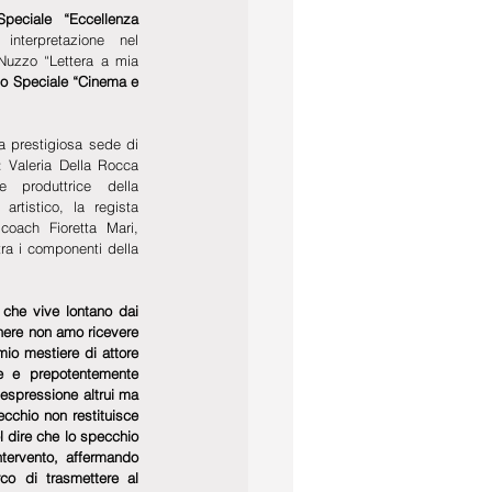
peciale “Eccellenza 
nterpretazione nel 
uzzo “Lettera a mia 
o Speciale “Cinema e 
la prestigiosa sede di 
 Valeria Della Rocca 
e produttrice della 
rtistico, la regista 
 coach Fioretta Mari, 
tra i componenti della 
che vive lontano dai 
nere non amo ricevere 
io mestiere di attore 
e e prepotentemente 
espressione altrui ma 
cchio non restituisce 
 dire che lo specchio 
tervento, affermando 
o di trasmettere al  