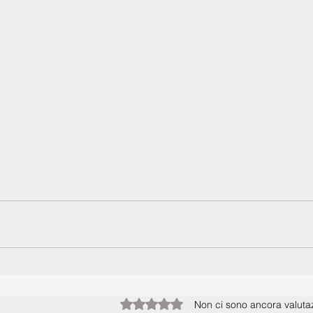
Valutazione 0 stelle su 5.
Non ci sono ancora valutaz