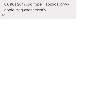
Gustus 2017.jpg" type="application/x-
apple-msg-attachment">
Tag:
gustus
Commenti
0.0/5 (0)
Commenta e valuta...