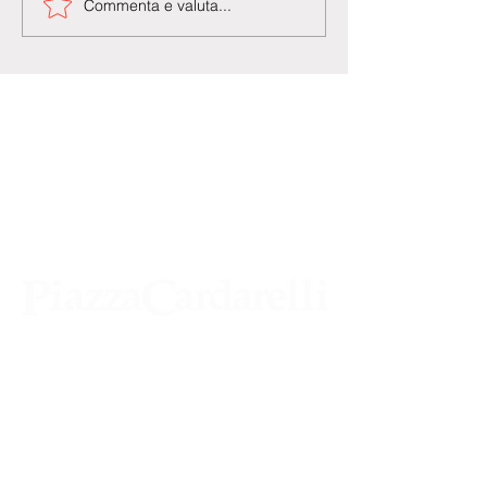
Commenta e valuta...
Agenzia di Stampa Piazza Cardarelli
Registrazione Tribunale di Napoli n° 4875
del 22 – 05 - 1997
Direttore Responsabile Gianfranco
Bellissimo