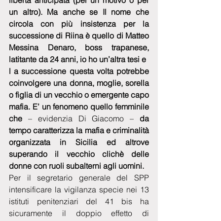
libertà anticipata (per un motivo o per 
un altro). Ma anche se Il nome che 
circola con più insistenza per la 
successione di Riina è quello di Matteo 
Messina Denaro, boss trapanese, 
latitante da 24 anni, io ho un’altra tesi e  
l a successione questa volta potrebbe 
coinvolgere una donna, moglie, sorella 
o figlia di un vecchio o emergente capo 
mafia. E’ un fenomeno quello femminile 
che
 – evidenzia Di Giacomo – 
da 
tempo caratterizza la mafia e criminalità 
organizzata in Sicilia ed altrove 
superando il vecchio clichè delle 
donne con ruoli subalterni agli uomini.
Per il segretario generale del SPP 
intensificare la vigilanza specie nei 13 
istituti penitenziari del 41 bis ha 
sicuramente il doppio effetto di 