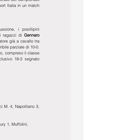
rt Italia in un match 
ione, i posillipini 
i ragazzi di 
Gennaro 
tore già a cavallo tra 
la prima e seconda frazione con un terribile parziale di 10-0.  
o, compreso il classe 
lusivo 18-3 segnato 
ci M. 4, Napolitano 3, 
ry 1, Muffolini, 