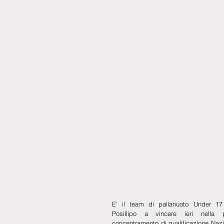
E' il team di pallanuoto Under 17 
Posillipo a vincere ieri nella p
concentramento di qualificazione Nazi