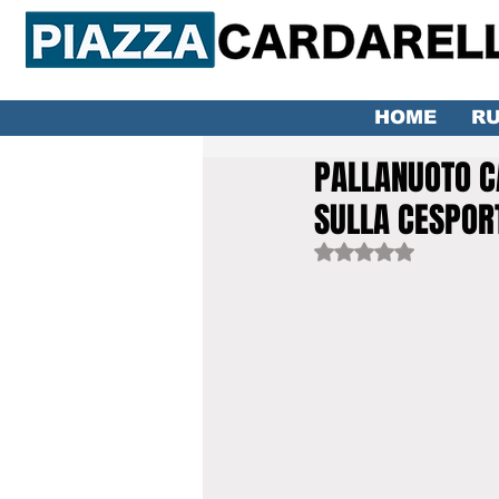
HOME
RU
PALLANUOTO CA
SULLA CESPORT
Valutazione NaN ste