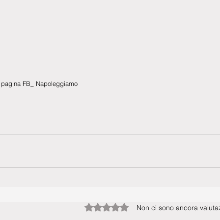
lla pagina FB_ Napoleggiamo
Valutazione 0 stelle su 5.
Non ci sono ancora valutaz