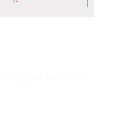
Agenzia di Stampa Piazza Cardarelli
Registrazione Tribunale di Napoli n° 4875
del 22 – 05 - 1997
Direttore Responsabile Gianfranco
Bellissimo
Direttore Responsabile mail: