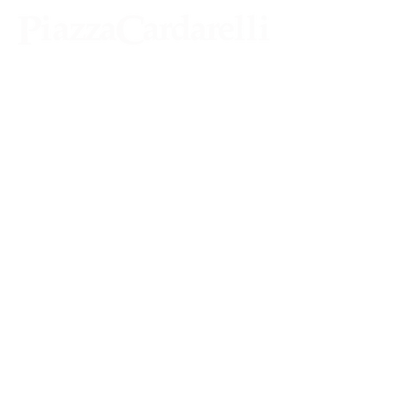
Agenzia di Stampa Piazza Cardarelli
Registrazione Tribunale di Napoli n° 4875
del 22 – 05 - 1997
Direttore Responsabile Gianfranco
Bellissimo
Direttore Responsabile mail:
gianfrancobellissimo@virgilio.it
marketing e pubblicità:
castro.massimo@yahoo.com
Tutte le collaborazioni, salvo diversi accordi,
si intendono gratuite
Iscriviti e richiedi la CARD dell'ASSO CRAL