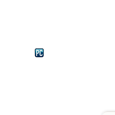
Iscriviti e richiedi la CARD dell
4875 del 22 – 05 - 1997
llissimo
cobellissimo@virgilio.it
imo@yahoo.com
accordi, si intendono