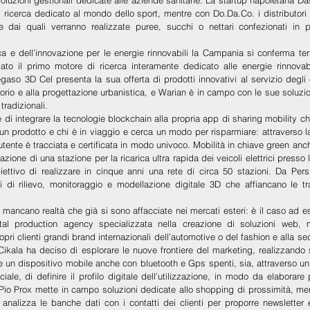
 ricerca dedicato al mondo dello sport, mentre con Do.Da.Co. i distributori
ire dai quali verranno realizzate puree, succhi o nettari confezionati in p
ca e dell’innovazione per le energie rinnovabili la Campania si conferma terri
ato il primo motore di ricerca interamente dedicato alle energie rinnovabil
gaso 3D Cel presenta la sua offerta di prodotti innovativi al servizio degli e
torio e alla progettazione urbanistica, e Warian è in campo con le sue soluzion
tradizionali.
 di integrare la tecnologie blockchain alla propria app di sharing mobility che
 un prodotto e chi è in viaggio e cerca un modo per risparmiare: attraverso la
i utente è tracciata e certificata in modo univoco. Mobilità in chiave green anc
zazione di una stazione per la ricarica ultra rapida dei veicoli elettrici presso 
ettivo di realizzare in cinque anni una rete di circa 50 stazioni. Da Persp
i di rilievo, monitoraggio e modellazione digitale 3D che affiancano le tra
mancano realtà che già si sono affacciate nei mercati esteri: è il caso ad es
ital production agency specializzata nella creazione di soluzioni web, mo
ropri clienti grandi brand internazionali dell’automotive o del fashion e alla sed
kala ha deciso di esplorare le nuove frontiere del marketing, realizzando s
e un dispositivo mobile anche con bluetooth e Gps spenti, sia, attraverso u
ficiale, di definire il profilo digitale dell’utilizzazione, in modo da elaborare
Pio Prox mette in campo soluzioni dedicate allo shopping di prossimità, m
nalizza le banche dati con i contatti dei clienti per proporre newsletter e