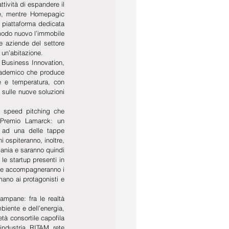
ività di espandere il 
le, mentre Homepagic 
 piattaforma dedicata 
modo nuovo l’immobile 
e aziende del settore 
 un’abitazione.
 Business Innovation, 
ccademico che produce 
e e temperatura, con 
sulle nuove soluzioni 
i speed pitching che 
 Premio Lamarck: un 
e ad una delle tappe 
 ospiteranno, inoltre, 
pania e saranno quindi 
le startup presenti in 
 che accompagneranno i 
mano ai protagonisti e 
ampane: fra le realtà 
biente e dell’energia, 
à consortile capofila 
industria, RITAM, rete 