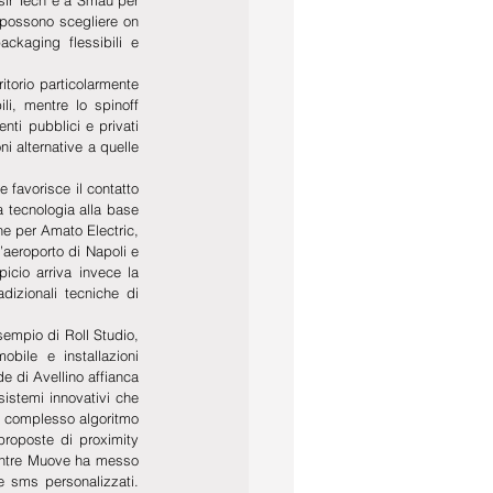
 possono scegliere on 
ackaging flessibili e 
torio particolarmente 
i, mentre lo spinoff 
nti pubblici e privati 
i alternative a quelle 
 favorisce il contatto 
 tecnologia alla base 
he per Amato Electric, 
l’aeroporto di Napoli e 
icio arriva invece la 
dizionali tecniche di 
empio di Roll Studio, 
bile e installazioni 
e di Avellino affianca 
istemi innovativi che 
n complesso algoritmo 
 proposte di proximity 
entre Muove ha messo 
 sms personalizzati. 