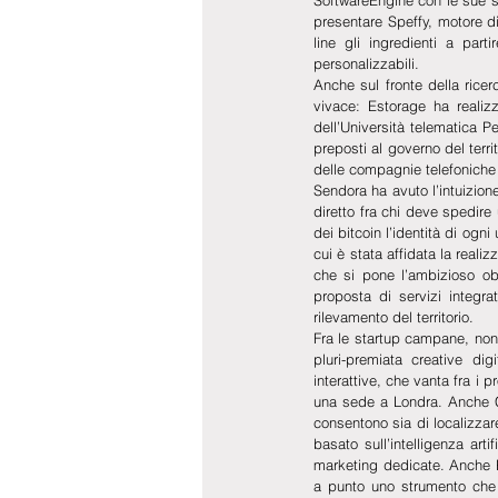
presentare Speffy, motore di
line gli ingredienti a part
personalizzabili.
Anche sul fronte della ricer
vivace: Estorage ha realizz
dell’Università telematica Pe
preposti al governo del terri
delle compagnie telefoniche 
Sendora ha avuto l’intuizione
diretto fra chi deve spedire
dei bitcoin l’identità di ogn
cui è stata affidata la realiz
che si pone l’ambizioso obi
proposta di servizi integrat
rilevamento del territorio.
Fra le startup campane, non 
pluri-premiata creative dig
interattive, che vanta fra i p
una sede a Londra. Anche Ci
consentono sia di localizzar
basato sull’intelligenza arti
marketing dedicate. Anche 
a punto uno strumento che a