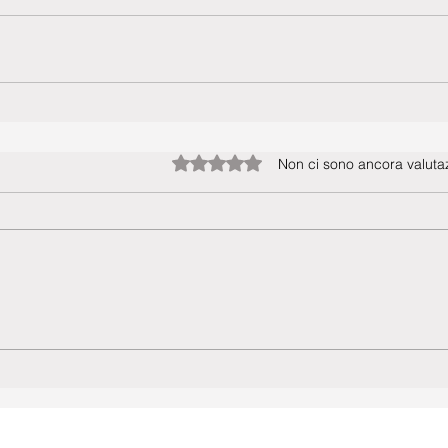
Valutazione 0 stelle su 5.
Non ci sono ancora valutaz