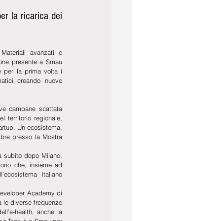
r la ricarica dei 
ateriali avanzati e 
zione presente a Smau 
 per la prima volta i 
atici creando nuove 
ive campane scattata 
territorio regionale, 
artup. Un ecosistema, 
bre presso la Mostra 
a subito dopo Milano, 
orio che, insieme ad 
cosistema italiano 
 Developer Academy di 
 le diverse frequenze 
l’e-health, anche la 
sir Tech è a Smau per 