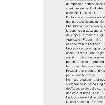
di imprese e partner scientif
sperimentale per l’industria 
costruzioni sostenibili.
Puntano alla formazione e al
dedicato alla sicurezza info
DNS (domain name server) e c
la commercializzazione di 
developer, le startup e gli 
Application Programming Inte
aziende tramite i canali di TI
Un secondo workshop a cura d
come utilizzare i dati digit
media, il crisis management
potranno inoltre approfond
Industries che proporrà un w
Pozzuoli che progetta infras
per le vendite on line.
Nel ricco programma di eve
svolgeranno in Arena Region
dell’Assessorato sulle start
dedicato al tema H2020 SC3
l’industria delle Pelli e dell
Questo e tanto altro a Smau