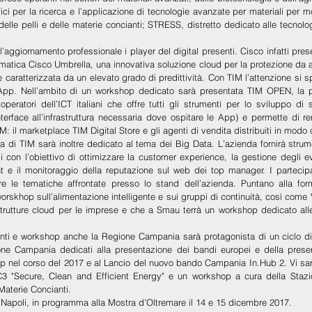
ici per la ricerca e l’applicazione di tecnologie avanzate per materiali per m
delle pelli e delle materie concianti; STRESS, distretto dedicato alle tecnologie
l’aggiornamento professionale i player del digital presenti. Cisco infatti pres
rmatica Cisco Umbrella, una innovativa soluzione cloud per la protezione da att
aratterizzata da un elevato grado di predittività. Con TIM l’attenzione si sp
App. Nell’ambito di un workshop dedicato sarà presentata TIM OPEN, la p
operatori dell’ICT italiani che offre tutti gli strumenti per lo sviluppo di s
rface all’infrastruttura necessaria dove ospitare le App) e permette di rend
M: il marketplace TIM Digital Store e gli agenti di vendita distribuiti in modo cap
i TIM sarà inoltre dedicato al tema dei Big Data. L’azienda fornirà strumen
ali con l’obiettivo di ottimizzare la customer experience, la gestione degli ev
 e il monitoraggio della reputazione sul web dei top manager. I partecipan
ire le tematiche affrontate presso lo stand dell’azienda. Puntano alla fo
orskhop sull’alimentazione intelligente e sui gruppi di continuità, così come
trutture cloud per le imprese e che a Smau terrà un workshop dedicato alle ar
nti e workshop anche la Regione Campania sarà protagonista di un ciclo di
e Campania dedicati alla presentazione dei bandi europei e della presenta
up nel corso del 2017 e al Lancio del nuovo bando Campania In.Hub 2. Vi sar
 "Secure, Clean and Efficient Energy" e un workshop a cura della Stazio
e Materie Concianti.
 Napoli, in programma alla Mostra d’Oltremare il 14 e 15 dicembre 2017.