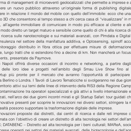
rma di management di microeventi geolocalizzati che permette a imprese e att
ere un nuovo pubblico attraverso un’originale forma di publishing digita
tere in relazione il mondo del mobile con quello dell’immobile: ecco che una
do 3D che consentono al tempo stesso a chi cerca casa di “visualizzare” in 
 all’agente immobiliare di comunicare in modo più efficace al cliente e all
 modo diretto un target maturo e sensibile come quello di chi è alla ricerca di
la ricerca sulle nanotecnologie e sui materiali avanzati, con Plmdata e Digital
consulenza nel settore della manifattura additiva, e Optosensing, spinoff a
toraggio distribuito in fibra ottica per effettuare misure di deformazion
le, lungo tratti che si estendono fino a decine di km. Non mancherà un focus 
ments, presentate da Paymove.
Napoli offrirà diverse occasioni di incontro e networking, a partire dagl
 delle loro idee e progetti nell’ambito degli Smau Live Show fino al
artup più pronte per il mercato che avranno l’opportunità di partecipar
 Berlino o Londra. I Tavoli di Lavoro Tematiciche si svolgeranno nei due giorni
territorio attivi sui temi delle linee di intervento della RIS3 della Regione Cam
ntaminazione tra operatori specializzati e già attivi a livello internazionale e 
zati, nell’arco dei due giorni incontri mirati e gli Startup Safari: tour guidati
nnovative presenti per scoprire le innovazioni nei diversi settori, stringere la 
ltà possono supportare la trasformazione digitale delle imprese.
azioni proposte dai distretti, dai centri di ricerca e dalle reti imprese c
ata con l’obiettivo di creare un distretto di alta tecnologia nei settori dell’am
C; DATABENC – Distretto ad alta tecnologia per i beni culturali; MAReA, societ
se operanti nei settori dei materiali avanzati, delle biotecnologie e dell’agr