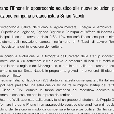
ano l’iPhone in apparecchio acustico alle nuove soluzioni pe
nnovazione campana protagonista a Smau Napoli
Biotecnologie Salute dell’Uomo e Agroalimentare, Energia e Ambiente, M
i Superficie e Logistica, Agenda Digitale e Aerospazio: l’offerta di innova
ncipali linee di intervento della RIS3. L’evento sarà l’occasione per riunire
 sistema dell'innovazione campani nell’ambito di 7 Tavoli di Lavoro Tem
l’ecosistema dell’innovazione del territorio.
 continua evoluzione: è la fotografia dell’universo delle startup innovat
amere, che al 30 settembre 2017 rilevava la presenza di ben 592 realtà nel 
e la prima regione del Mezzogiorno, e la quinta in Italia, per numero di st
 territorio, su cui Smau Napoli, in programma giovedì 14 e venerdì 15 dicem
ere i riflettori. 
egione italiana, Napoli con 283 startup si attesta come quarta città italian
i sarà presente una selezione di alcune fra le migliori startup del territ
 Cisco e TIM, durante la tappa campana del roadshow dedicato all’e
trare in connessione con le imprese del territorio.
 Hear me Well, app nata dalla creatività di un gruppo di studenti dell’Apple
formare il proprio iPhone in un apparecchio acustico che amplifica e rimodula
fono del telefono in modo da compensare le carenze uditive. Sul fronte del
luzioni gestionali dedicate alle aziende sanitarie. La startup napoletana Da