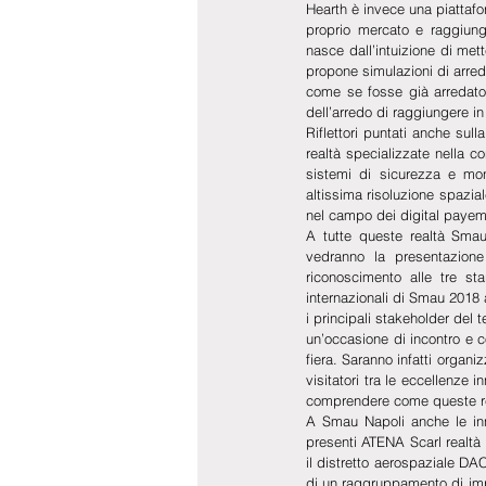
Hearth è invece una piattafo
proprio mercato e raggiung
nasce dall’intuizione di met
propone simulazioni di arre
come se fosse già arredato,
dell’arredo di raggiungere in
Riflettori puntati anche sul
realtà specializzate nella 
sistemi di sicurezza e moni
altissima risoluzione spazia
nel campo dei digital paye
A tutte queste realtà Smau 
vedranno la presentazione
riconoscimento alle tre st
internazionali di Smau 2018 a
i principali stakeholder del 
un’occasione di incontro e co
fiera. Saranno infatti organiz
visitatori tra le eccellenze i
comprendere come queste rea
A Smau Napoli anche le innov
presenti ATENA Scarl realtà n
il distretto aerospaziale DA
di un raggruppamento di impre