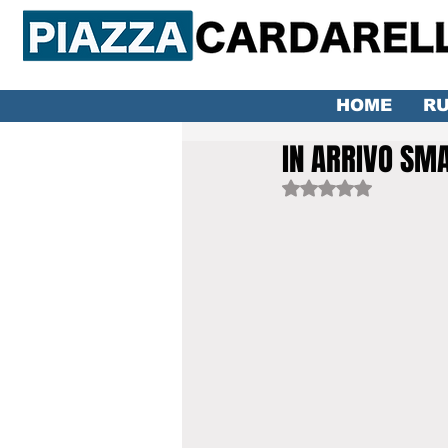
HOME
RU
IN ARRIVO SM
Valutazione NaN ste