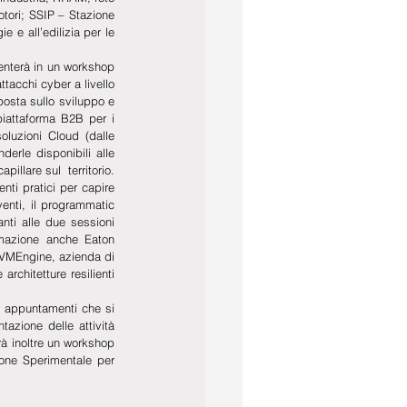
otori; SSIP – Stazione 
 e all’edilizia per le 
enterà in un workshop 
acchi cyber a livello 
osta sullo sviluppo e 
iattaforma B2B per i 
oluzioni Cloud (dalle 
erle disponibili alle 
illare sul  territorio. 
ti pratici per capire 
enti, il programmatic 
ti alle due sessioni 
rmazione anche Eaton 
 VMEngine, azienda di 
chitetture resilienti 
 appuntamenti che si 
zione delle attività 
à inoltre un workshop 
ne Sperimentale per 