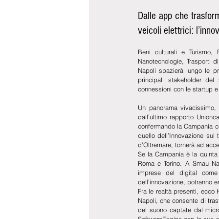
Dalle app che trasform
veicoli elettrici: l’i
Beni culturali e Turismo, 
Nanotecnologie, Trasporti d
Napoli spazierà lungo le pri
principali stakeholder del
connessioni con le startup e 
Un panorama vivacissimo, in
dall’ultimo rapporto Unionc
confermando la Campania com
quello dell’Innovazione sul
d’Oltremare, tornerà ad accend
Se la Campania è la quinta r
Roma e Torino. A Smau Napol
imprese del digital come
dell’innovazione, potranno en
Fra le realtà presenti, ecco
Napoli, che consente di tras
del suono captate dal micro
SoftwareEngine con le sue so