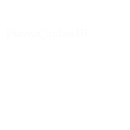
Agenzia di Stampa Piazza Cardarelli
Registrazione Tribunale di Napoli n° 4875
del 22 – 05 - 1997
Direttore Responsabile Gianfranco
Bellissimo
Direttore Responsabile mail:
gianfrancobellissimo@virgilio.it
marketing e pubblicità:
castro.massimo@yahoo.com
Tutte le collaborazioni, salvo diversi accordi,
si intendono gratuite