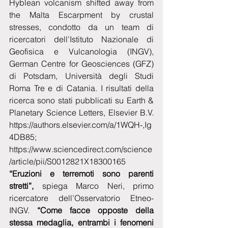
Hyblean volcanism shifted away from 
the Malta Escarpment by crustal 
stresses, condotto da un team di 
ricercatori dell’Istituto Nazionale di 
Geofisica e Vulcanologia (INGV), 
German Centre for Geosciences (GFZ) 
di Potsdam, Università degli Studi 
Roma Tre e di Catania. I risultati della 
ricerca sono stati pubblicati su Earth & 
Planetary Science Letters, Elsevier B.V. 
https://authors.elsevier.com/a/1WQH-,Ig
4DB85; 
https://www.sciencedirect.com/science
/article/pii/S0012821X18300165
“Eruzioni e terremoti sono parenti 
stretti”,
 spiega Marco Neri, primo 
ricercatore dell’Osservatorio Etneo-
INGV.
 “Come facce opposte della 
stessa medaglia, entrambi i fenomeni 