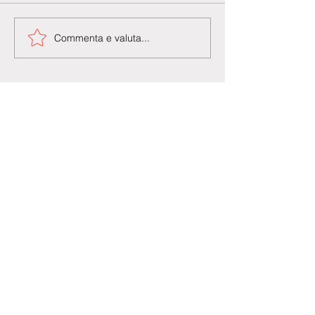
Commenta e valuta...
Agenzia di Stampa Piazza Cardarelli
Registrazione Tribunale di Napoli n° 4875
del 22 – 05 - 1997
Direttore Responsabile Gianfranco