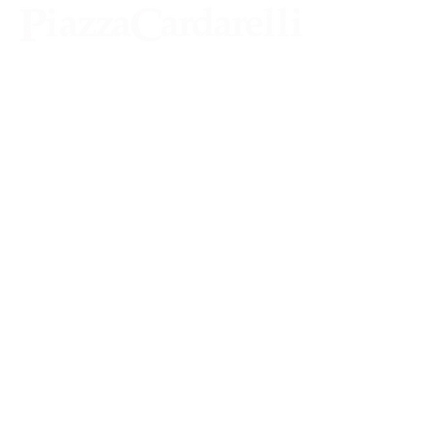
Agenzia di Stampa Piazza Cardarelli
Registrazione Tribunale di Napoli n° 4875
del 22 – 05 - 1997
Direttore Responsabile Gianfranco
Bellissimo
Direttore Responsabile mail:
gianfrancobellissimo@virgilio.it
marketing e pubblicità:
castro.massimo@yahoo.com
Tutte le collaborazioni, salvo diversi accordi,
si intendono gratuite
Iscriviti e richiedi la CARD dell'ASSO CRAL