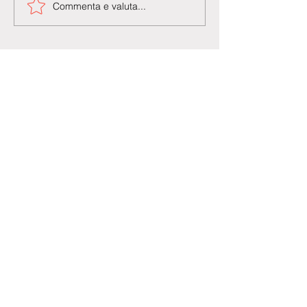
Commenta e valuta...
Agenzia di Stampa Piazza Cardarelli
Registrazione Tribunale di Napoli n° 4875
del 22 – 05 - 1997
Direttore Responsabile Gianfranco
Bellissimo