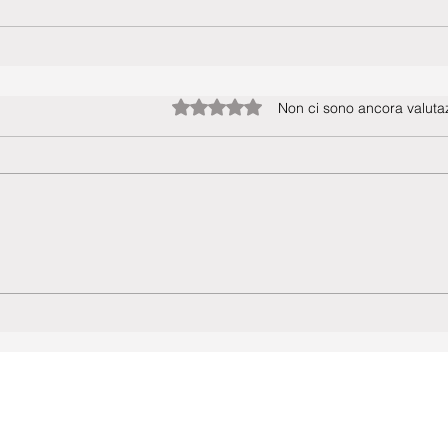
Valutazione 0 stelle su 5.
Non ci sono ancora valutaz