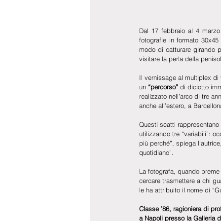
Dal 17 febbraio al 4 marzo 
fotografie in formato 30x45 
modo di catturare girando pe
visitare la perla della peniso
Il vernissage al multiplex di 
un 
“percorso” 
di diciotto im
realizzato nell’arco di tre an
anche all’estero, a Barcellon
Questi scatti rappresentano 
utilizzando tre “variabili”: 
più perché”, spiega l’autrice
quotidiano”.
La fotografa, quando preme i
cercare trasmettere a chi gu
le ha attribuito il nome di “G
Classe ’86, ragioniera di pro
a Napoli presso la Galleri