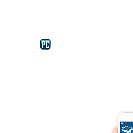
Iscriviti e richiedi la CARD dell
4875 del 22 – 05 - 1997
llissimo
cobellissimo@virgilio.it
imo@yahoo.com
accordi, si intendono