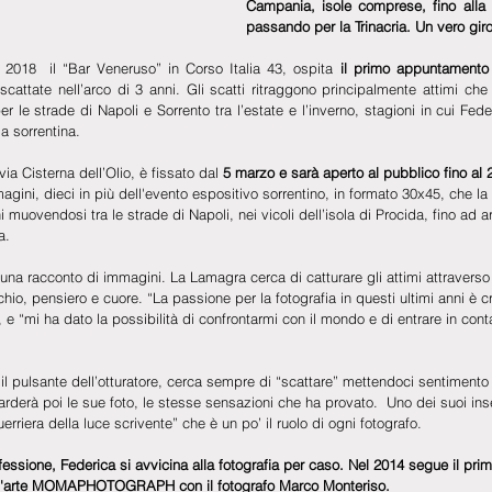
Campania, isole comprese, fino alla
passando per la Trinacria. Un vero gir
2018  il “Bar Veneruso” in Corso Italia 43, ospita
 il primo appuntamento
scattate nell’arco di 3 anni. Gli scatti ritraggono principalmente attimi che 
r le strade di Napoli e Sorrento tra l’estate e l’inverno, stagioni in cui Fede
la sorrentina.
via Cisterna dell’Olio, è fissato dal 
5 marzo e sarà aperto al pubblico fino al 2
magini, dieci in più dell'evento espositivo sorrentino, in formato 30x45, che la
ni muovendosi tra le strade di Napoli, nei vicoli dell’isola di Procida, fino ad arr
a.
una racconto di immagini. La Lamagra cerca di catturare gli attimi attraverso
occhio, pensiero e cuore. “La passione per la fotografia in questi ultimi anni è 
, e “mi ha dato la possibilità di confrontarmi con il mondo e di entrare in conta
l pulsante dell’otturatore, cerca sempre di “scattare” mettendoci sentiment
arderà poi le sue foto, le stesse sensazioni che ha provato.  Uno dei suoi inse
uerriera della luce scrivente” che è un po’ il ruolo di ogni fotografo.
fessione, Federica si avvicina alla fotografia per caso. Nel 2014 segue il prim
a d'arte MOMAPHOTOGRAPH con il fotografo Marco Monteriso.