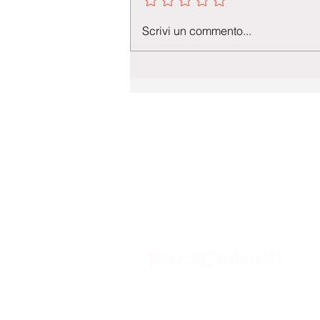
Scrivi un commento...
Agenzia di Stampa Piazza Cardarelli
Registrazione Tribunale di Napoli n° 