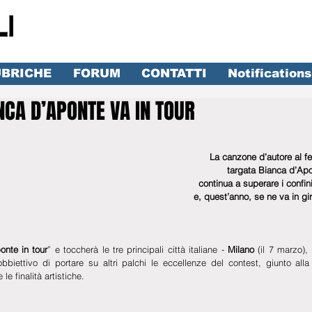
BRICHE
FORUM
CONTATTI
Notifications
NCA D’APONTE VA IN TOUR
lle su 5.
La canzone d’autore al f
targata Bianca d’Apo
continua a superare i confin
e, quest’anno, se ne va in giro
onte in tour
” e toccherà le tre principali città italiane - 
Milano
 (il 7 marzo),
’obbiettivo di portare su altri palchi le eccellenze del contest, giunto all
e finalità artistiche. 