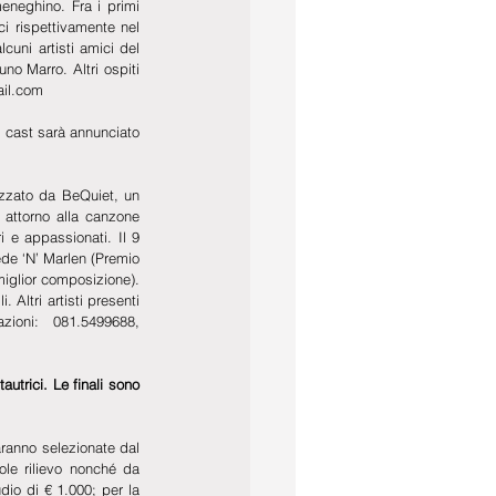
eneghino. Fra i primi 
ci rispettivamente nel 
cuni artisti amici del 
 Marro. Altri ospiti 
ail.com
 cast sarà annunciato 
izzato da BeQuiet, un 
 attorno alla canzone 
 e appassionati. Il 9 
ede ‘N’ Marlen (Premio 
miglior composizione). 
ltri artisti presenti 
ioni: 081.5499688, 
trici. Le finali sono 
aranno selezionate dal 
le rilievo nonché da 
dio di € 1.000; per la 