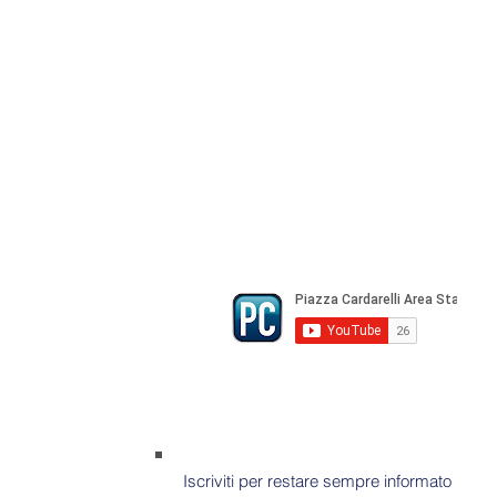
Direttore Responsabile Gianfranco Be
Direttore Responsabile mail:
gianfran
marketing e pubblicità:
castro.mass
Tutte le collaborazioni, salvo diversi 
gratuite
© Copyright All rights Reserved - Piazza Car
Iscriviti per restare sempre informato