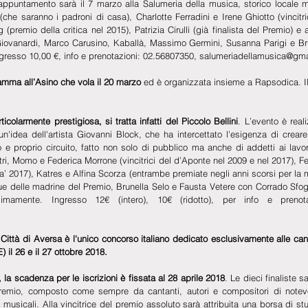
appuntamento sarà il 7 marzo alla Salumeria della musica, storico locale m
 (che saranno i padroni di casa), Charlotte Ferradini e Irene Ghiotto (vincitri
premio della critica nel 2015), Patrizia Cirulli (già finalista del Premio) e al
vanardi, Marco Carusino, Kaballà, Massimo Germini, Susanna Parigi e Bruno
 Ingresso 10,00 €, info e prenotazioni: 02.56807350, salumeriadellamusica@gm
amma all’Asino che vola il 20 marzo
 ed è organizzata insieme a Rapsodica. Il
icolarmente prestigiosa, si tratta infatti del Piccolo Bellini
. L’evento è real
'idea dell'artista Giovanni Block, che ha intercettato l'esigenza di creare
e proprio circuito, fatto non solo di pubblico ma anche di addetti ai lavori
 altri, Momo e Federica Morrone (vincitrici del d’Aponte nel 2009 e nel 2017), F
la’ 2017), Katres e Alfina Scorza (entrambe premiate negli anni scorsi per la 
e delle madrine del Premio, Brunella Selo e Fausta Vetere con Corrado Sfogli. A
imamente. Ingresso 12€ (intero), 10€ (ridotto), per info e prenotaz
Città di Aversa è l'unico concorso italiano dedicato esclusivamente alle cantau
il 26 e il 27 ottobre 2018.
 la scadenza per le iscrizioni è fissata al 28 aprile 2018
. Le dieci finaliste s
remio, composto come sempre da cantanti, autori e compositori di notevo
ci musicali. Alla vincitrice del premio assoluto sarà attribuita una borsa di stu