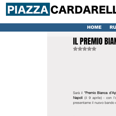
HOME
RU
IL PREMIO BIA
Valutazione NaN ste
Sarà il 
“Premio Bianca d’Ap
Napoli
 (il 9 aprile) - con l
presentarne il nuovo bando e l