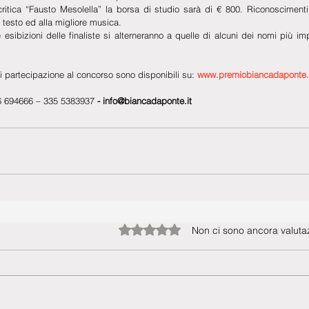
 critica “Fausto Mesolella” la borsa di studio sarà di € 800. Riconosciment
r testo ed alla migliore musica.
 esibizioni delle finaliste si alterneranno a quelle di alcuni dei nomi più im
partecipazione al concorso sono disponibili su: 
www.premiobiancadaponte.i
336 694666 – 335 5383937
 - info@biancadaponte.it
Valutazione 0 stelle su 5.
Non ci sono ancora valutaz