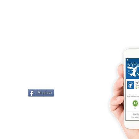
llissimo
cobellissimo@virgilio.it
imo@yahoo.com
accordi, si intendono
darelli
Mi piace