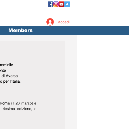
Accedi
Members
emminile 
nte 
i di Aversa 
 per l’Italia
.
 Rom
a (il 20 marzo) e 
a 14esima edizione, e 