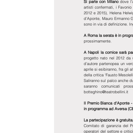
Si parte con Milano
 dove l’
artisti confermati, i Favonio
2012 e 2015), Helena Helwig (
d’Aponte, Mauro Ermanno Gio
sono in via di definizione.
A Roma la serata è in progr
prossimamente.
A Napoli la cornice sarà part
progetto nato nel 2012 da un
d’autore partenopea un vero 
aprile si esibiranno, fra gli
della critica ‘Fausto Mesolel
Saliranno sul palco anche du
saranno comunicati pross
botteghino@teatrobellini.it
Il Premio Bianca d'Aponte - 
in programma ad Aversa (CE) 
La partecipazione è gratuita,
Comitato di garanzia del P
operatori del settore e criti