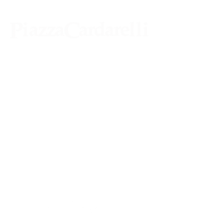
Agenzia di Stampa Piazza Cardarelli
Registrazione Tribunale di Napoli n° 4875
del 22 – 05 - 1997
Direttore Responsabile Gianfranco
Bellissimo
Direttore Responsabile mail:
gianfrancobellissimo@virgilio.it
marketing e pubblicità:
castro.massimo@yahoo.com
Tutte le collaborazioni, salvo diversi accordi,
si intendono gratuite