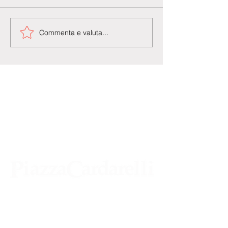
Commenta e valuta...
Agenzia di Stampa Piazza Cardarelli
Registrazione Tribunale di Napoli n° 4875
del 22 – 05 - 1997
Direttore Responsabile Gianfranco