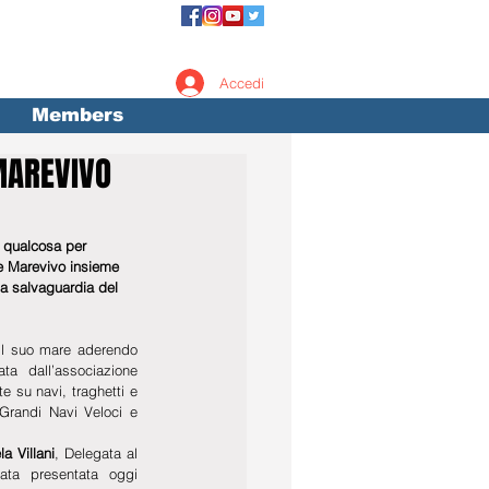
Accedi
Members
MAREVIVO
 qualcosa per 
 e Marevivo insieme 
lla salvaguardia del 
il suo mare aderendo 
ata dall’associazione 
e su navi, traghetti e 
 Grandi Navi Veloci e 
la Villani
, Delegata al 
ta presentata oggi 