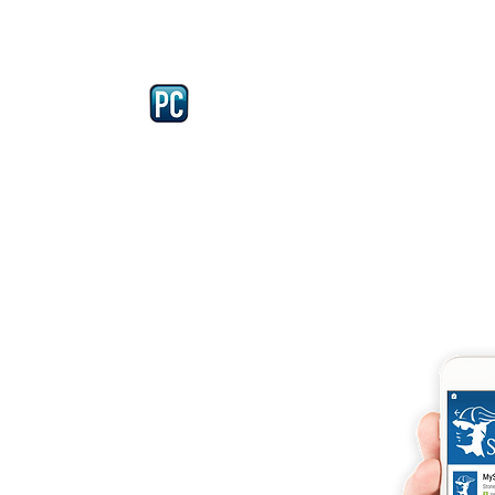
Iscriviti e richiedi la CARD dell
4875 del 22 – 05 - 1997
llissimo
cobellissimo@virgilio.it
imo@yahoo.com
accordi, si intendono
darelli