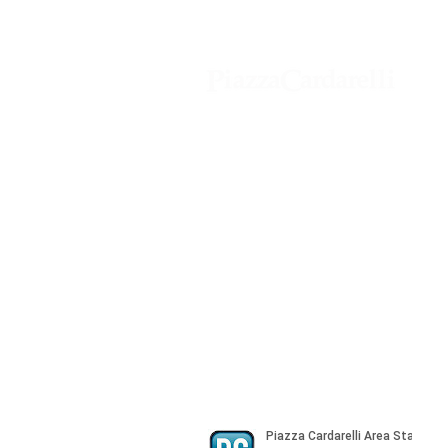
Agenzia di Stampa Piazza Cardarelli
Registrazione Tribunale di Napoli n° 
Direttore Responsabile Gianfranco Be
Direttore Responsabile mail:
gianfran
marketing e pubblicità:
castro.mass
Tutte le collaborazioni, salvo diversi 
gratuite
© Copyright All rights Reserved - Piazza Car