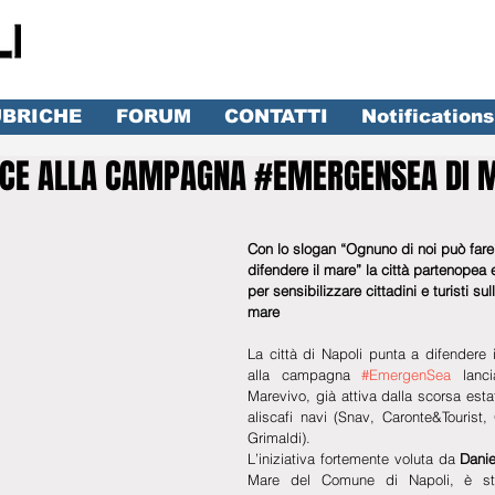
BRICHE
FORUM
CONTATTI
Notifications
SCE ALLA CAMPAGNA #EMERGENSEA DI 
lle su 5.
Con lo slogan “Ognuno di noi può fare
difendere il mare” la città partenopea
per sensibilizzare cittadini e turisti su
mare
La città di Napoli punta a difendere 
alla campagna 
#EmergenSea
 lanci
Marevivo, già attiva dalla scorsa estat
aliscafi navi (Snav, Caronte&Tourist,
Grimaldi).
L’iniziativa fortemente voluta da 
Danie
Mare del Comune di Napoli, è sta