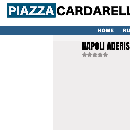
HOME
RU
NAPOLI ADERI
Valutazione NaN ste