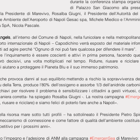
durante la conferenza stampa organizz
di Palazzo San Giacomo alla prese
la Presidente di Marevivo, Rosalba Giugni, il Presidente dell’Autorità del 
ile Ambiente dell’Aeroporto di Napoli Gesac spa, Michele Miedico e l'Ammini
 SpA, Nicola Pascale.
Angels
, all’interno del Comune di Napoli, nella funicolare e nella metropolitana
rto internazionale di Napoli – Capodichino verrà esposto del materiale inform
ti ad agire perché “Ognuno di noi può fare qualcosa per difendere il mare”. 
e l’inquinamento è essere coscienti e attivi in prima persona, facendo quei
ò decisivi, una volta moltiplicati nel tempo. Ridurre, riusare e riciclare 
ci aiutano a proteggere il Pianeta Blu e il suo immenso patrimonio.
he provoca danni al suo equilibrio mettendo a rischio la sopravvivenza dell
blu della Terra, produce l'80% dell'ossigeno e assorbe 1/3 dell'anidride carbon
hiavi per risolvere il problema è sensibilizzare i cittadini a gesti virtuosi,
 maniera corretta- ha spiegato Rosalba Giugni -. La nostra campagna 
#Emerg
, riusare e riciclare) e siamo felici di poterlo fare anche a Napoli».
la risorsa mare sotto tutti profili – ha sottolineato il Presidente Pietro Spi
ccanismo di connessione e come fattore di qualità dell'ambiente costituisce
etitivo per i prossimi anni».
to l’impegno e l’adesione di ANM alla campagna 
#EmergenSea
 di Marevivo: 