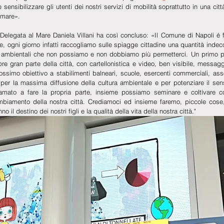
 sensibilizzare gli utenti dei nostri servizi di mobilità soprattutto in una ci
 mare».
 Delegata al Mare Daniela Villani ha così concluso: «Il Comune di Napoli é 
re, ogni giorno infatti raccogliamo sulle spiagge cittadine una quantità indeco
mini ambientali che non possiamo e non dobbiamo più permetterci. Un primo p
 gran parte della città, con cartellonistica e video, ben visibile, messaggi 
ssimo obiettivo a stabilimenti balneari, scuole, esercenti commerciali, associ
per la massima diffusione della cultura ambientale e per potenziare il sens
amato a fare la propria parte, insieme possiamo seminare e coltivare co
mbiamento della nostra città. Crediamoci ed insieme faremo, piccole cose, 
 il destino dei nostri figli e la qualità della vita della nostra città."