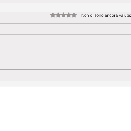
Valutazione 0 stelle su 5.
Non ci sono ancora valutaz