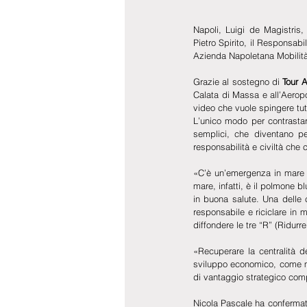
Napoli, Luigi de Magistris, 
Pietro Spirito, il Responsab
Azienda Napoletana Mobilità
Grazie al sostegno di 
Tour 
Calata di Massa e all’Aeropo
video che vuole spingere tut
L’unico modo per contrastar
semplici, che diventano per
responsabilità e civiltà che 
«C’è un’emergenza in mare c
mare, infatti, è il polmone 
in buona salute. Una delle c
responsabile e riciclare in
diffondere le tre “R” (Ridurre
«Recuperare la centralità del
sviluppo economico, come me
di vantaggio strategico comp
Nicola Pascale ha conferma