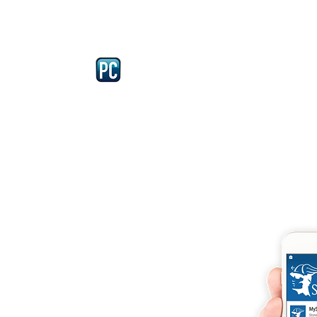
Iscriviti e richiedi la CARD dell
4875 del 22 – 05 - 1997
llissimo
cobellissimo@virgilio.it
imo@yahoo.com
accordi, si intendono
darelli