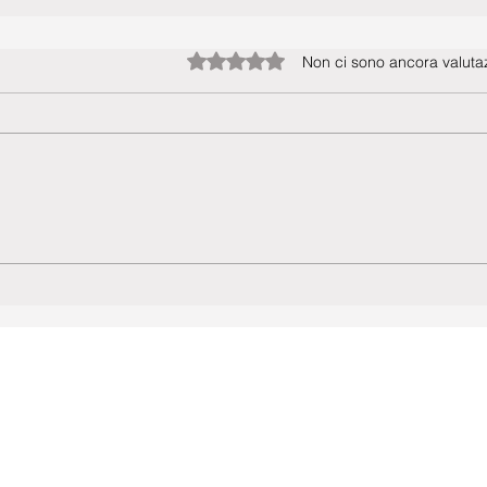
Valutazione 0 stelle su 5.
Non ci sono ancora valutaz