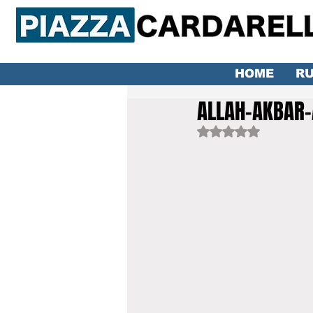
HOME
RU
ALLAH-AKBAR-A
Valutazione NaN ste