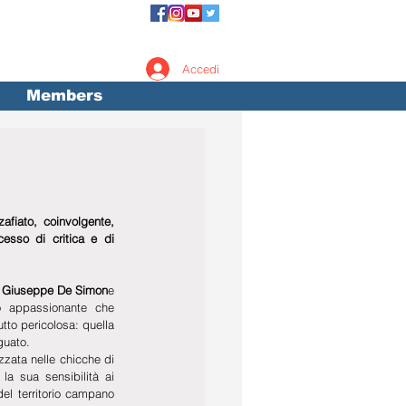
Accedi
Members
afiato, coinvolgente, 
esso di critica e di 
 Giuseppe De Simon
e 
appassionante che 
utto pericolosa: quella 
guato.
zata nelle chicche di 
a sua sensibilità ai 
 del territorio campano 