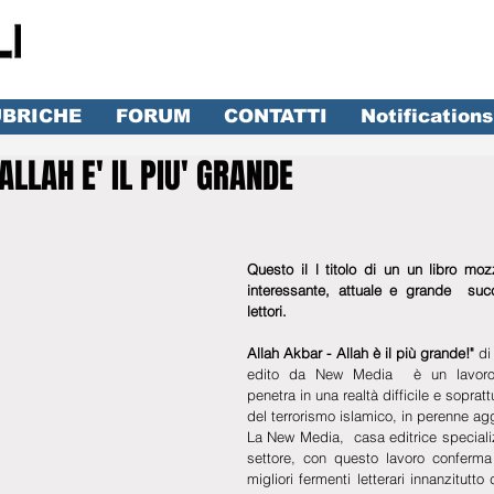
BRICHE
FORUM
CONTATTI
Notifications
LLAH E' IL PIU' GRANDE
lle su 5.
Questo il l titolo di un un libro mozz
interessante, attuale e grande  succ
lettori.
Allah Akbar - Allah è il più grande!"
 di
edito da New Media  è un lavoro 
penetra in una realtà difficile e sopratt
del terrorismo islamico, in perenne ag
La New Media,  casa editrice specializ
settore, con questo lavoro conferma l
migliori fermenti letterari innanzitutto