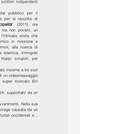
crittori indipendenti 
dal pubblico per il 
e per la raccolta di 
ipalità
” (2011), ora  
ce ma non povero, un 
intricata storia che 
amico in missione a 
ini, alla ricerca di 
 islamica, immigrati 
roppi scrupoli, per 
ato insieme a tre suoi 
di un videomessaggio 
 super ricercato Bin 
IA, supportato da un 
vvenimenti. Nella sua 
 strage causata da un 
risti occidentali e... 