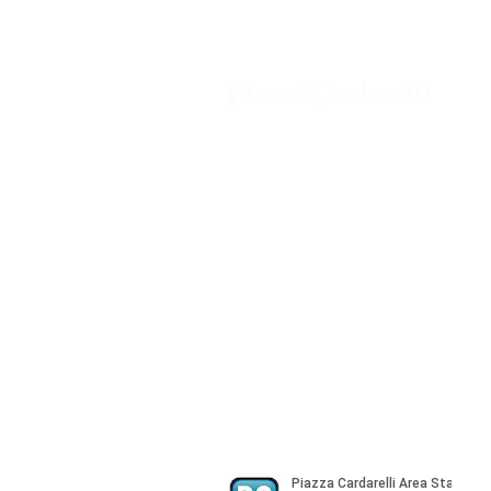
Agenzia di Stampa Piazza Cardarelli
Registrazione Tribunale di Napoli n° 
Direttore Responsabile Gianfranco Be
Direttore Responsabile mail:
gianfran
marketing e pubblicità:
castro.mass
Tutte le collaborazioni, salvo diversi 
gratuite
© Copyright All rights Reserved - Piazza Car