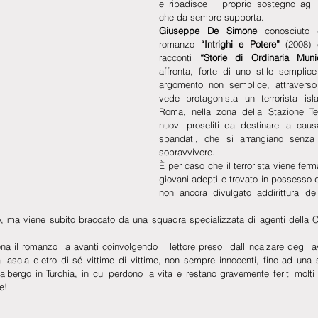
e ribadisce il proprio sostegno agli s
che da sempre supporta. 
Giuseppe De Simone
 conosciuto 
romanzo 
“Intrighi e Potere”
 (2008) 
racconti 
“Storie di Ordinaria Munic
affronta, forte di uno stile sempli
argomento non semplice, attraverso l’
vede protagonista un terrorista isl
Roma, nella zona della Stazione Term
nuovi proseliti da destinare la causa
sbandati, che si arrangiano senza t
sopravvivere. 
È per caso che il terrorista viene ferm
giovani adepti e trovato in possesso 
non ancora divulgato addirittura del
to, ma viene subito braccato da una squadra specializzata di agenti della C
a il romanzo  a avanti coinvolgendo il lettore preso  dall’incalzare degli a
ta lascia dietro di sé vittime di vittime, non sempre innocenti, fino ad una
lbergo in Turchia, in cui perdono la vita e restano gravemente feriti molti tu
e!