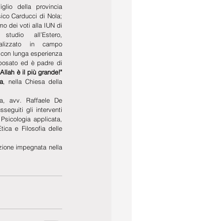
glio della provincia 
ico Carducci di Nola; 
o dei voti alla IUN di 
tudio all’Estero, 
alizzato in campo 
 con lunga esperienza 
posato ed è padre di 
Allah è il più grande!"
la
, nella Chiesa della 
a, avv. Raffaele De 
eguiti gli interventi 
Psicologia applicata, 
ica e Filosofia delle 
zione impegnata nella 