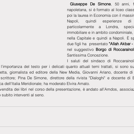
 Giuseppe De Simone
, 50 anni, fi
napoletana, si è formato al liceo class
poi la laurea in Economia con il massim
Napoli, quindi esperienze di s
particolarmente a Londra, speci
immobiliare e in ambito condominiale,
nella Capitale e quindi a Napoli. È s
due figli ha  presentato 
"Allah Akbar - 
nel suggestivo
 Borgo di Roccaraino
Santissima Concezione.
I saluti del sindaco di Roccarainol
importanza del testo per i delicati quanto attuali temi trattati, si sono suss
vetta, giornalista ed editore della New Media, Giovanni Ariano, docente di 
crittore; Pina De Simone, direttore della rivista "Dialoghi" e docente di Et
ica dell'Italia Meridionale; ha moderato Elvira Amato. 
vendita dei libri nel corso della presentazione, è andato all’Amdos, associa
 subito interventi al seno.