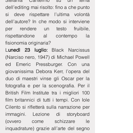
Stefania Cantelmo su un tema 
dell’editing mai risolto: fino a che punto 
si deve rispettare l’ultima volontà 
dell’autore? In che modo si interviene 
per rendere un testo fruibile, 
rispettandone al contempo la 
fisionomia originaria?
L
unedì 23 luglio:
 Black Narcissus 
(Narciso nero, 1947) di Michael Powell 
ed Emeric Pressburger. Con una 
giovanissima Debora Kerr, l’opera del 
duo di maestri vinse gli Oscar per la 
fotografia e per la scenografia. Per il 
British Film Institute tra i migliori 100 
film britannici di tutti i tempi. Con Iole 
Cilento si rifletterà sulla narrazione per 
immagini. Lezione di storyboard 
(ovvero come schizzare le 
inquadrature) grazie all’arte del segno 