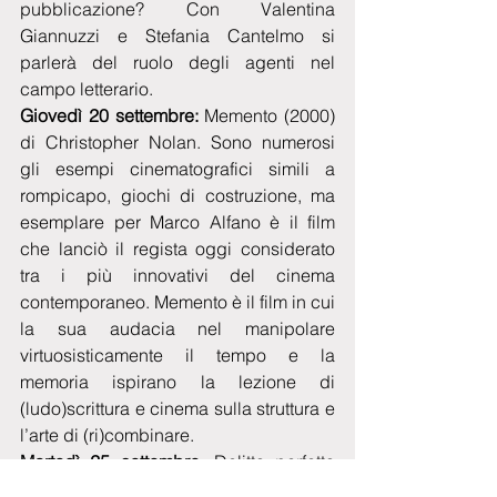
pubblicazione? Con Valentina 
Giannuzzi e Stefania Cantelmo si 
parlerà del ruolo degli agenti nel 
campo letterario.
Giovedì 20 settembre:
 Memento (2000) 
di Christopher Nolan. Sono numerosi 
gli esempi cinematografici simili a 
rompicapo, giochi di costruzione, ma 
esemplare per Marco Alfano è il film 
che lanciò il regista oggi considerato 
tra i più innovativi del cinema 
contemporaneo. Memento è il film in cui 
la sua audacia nel manipolare 
virtuosisticamente il tempo e la 
memoria ispirano la lezione di 
(ludo)scrittura e cinema sulla struttura e 
l’arte di (ri)combinare.
Martedì 25 settembre
: Delitto perfetto 
(Dial M for Murder, 1954), di Afred 