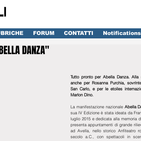
BRICHE
FORUM
CONTATTI
Notifications
ABELLA DANZA"
lle su 5.
Tutto pronto per Abella Danza. Alla 
anche per Rosanna Purchia, sovrinte
San Carlo, e per le etoiles internazi
Marlon Dino.
La manifestazione nazionale 
Abella D
sua IV Edizione è stata ideata da Fra
luglio 2015 e dedicata alla memoria d
presenta appuntamenti di grande rilievo
ad Avella, nello storico Anfiteatro r
secolo a.C., con spettacoli in sc