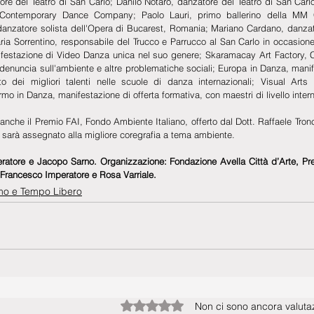
ore del Teatro di San Carlo; Danilo Notaro, danzatore del Teatro di San Carlo
 Contemporary Dance Company; Paolo Lauri, primo ballerino della MM 
zatore solista dell'Opera di Bucarest, Romania; Mariano Cardano, danzatore
 Sorrentino, responsabile del Trucco e Parrucco al San Carlo in occasione di
ifestazione di Video Danza unica nel suo genere; Skaramacay Art Factory, Co
denuncia sull'ambiente e altre problematiche sociali; Europa in Danza, manif
nto dei migliori talenti nelle scuole di danza internazionali; Visual Arts
 in Danza, manifestazione di offerta formativa, con maestri di livello inter
anche il Premio FAI, Fondo Ambiente Italiano, offerto dal Dott. Raffaele Tronc
 sarà assegnato alla migliore coregrafia a tema ambiente.
atore e Jacopo Sarno. Organizzazione: Fondazione Avella Città d’Arte, Pre
: Francesco Imperatore e Rosa Varriale.
mo e Tempo Libero
Valutazione 0 stelle su 5.
Non ci sono ancora valutaz