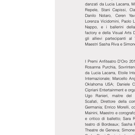
danzati da Lucia Lacarra, M
Repele, Stani Capissi, Clau
Danilo Notaro, Ceren Yav
Lorenza Vicidomini, Paolo L
Nappo, e i ballerini del
factory e della Visual Arts 
gli allievi partecipanti a
Maestri Sasha Riva e Simon
I Premi Anfiteatro D’Oro 2018
Rosanna Purchia, Sovrintend
da Lucia Lacarra, Etoile Int
Internazionale; Marcello Ange
Oklahoma USA; Daniele Cipr
Cipriani Entertainment e orga
Ugo Ranieri, maitre del ba
Scafati, Direttore della co
Germania; Enrico Morelli, co
Mainini, Maestro e corograf
e critico di balletto; Sara 
teatro di Bordeaux; Sasha R
Theatre de Geneva; Simone R