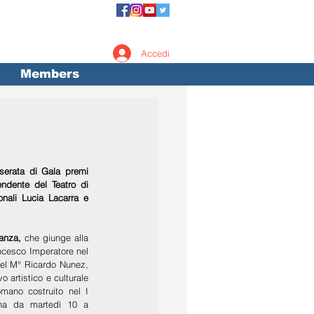
Accedi
Members
serata di Gala premi 
ndente del Teatro di 
onali Lucia Lacarra e 
anza, 
che giunge alla 
ncesco Imperatore nel 
el M° Ricardo Nunez, 
 artistico e culturale 
omano costruito nel I 
ena da martedì 10 a 