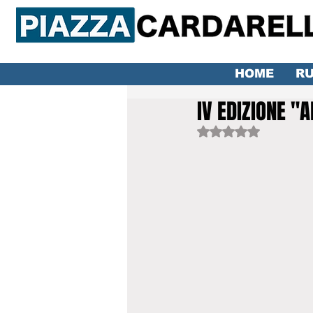
HOME
RU
IV EDIZIONE "
Valutazione NaN ste