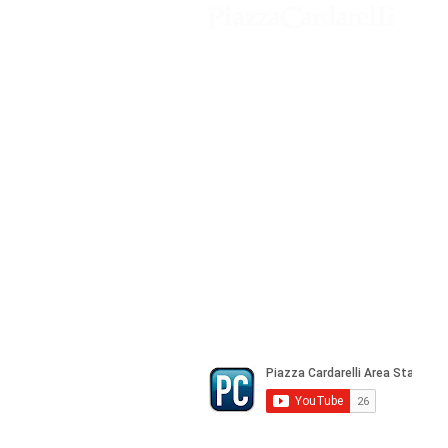
Agenzia di Stampa Piazza Cardarelli
Registrazione Tribunale di Napoli n° 
Direttore Responsabile Gianfranco Be
Direttore Responsabile mail:
gianfran
marketing e pubblicità:
castro.mass
Tutte le collaborazioni, salvo diversi 
gratuite
© Copyright All rights Reserved - Piazza Car