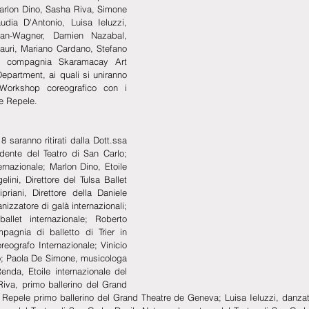
arlon Dino, Sasha Riva, Simone 
dia D'Antonio, Luisa Ieluzzi, 
an-Wagner, Damien Nazabal, 
auri, Mariano Cardano, Stefano 
la compagnia Skaramacay Art 
Department, ai quali si uniranno 
l Workshop coreografico con i 
e Repele.
 saranno ritirati dalla Dott.ssa 
ente del Teatro di San Carlo; 
ernazionale; Marlon Dino, Etoile 
lini, Direttore del Tulsa Ballet 
iani, Direttore della Daniele 
nizzatore di galà internazionali; 
llet internazionale; Roberto 
mpagnia di balletto di Trier in 
reografo Internazionale; Vinicio 
o; Paola De Simone, musicologa 
Renda, Etoile internazionale del 
iva, primo ballerino del Grand 
epele primo ballerino del Grand Theatre de Geneva; Luisa Ieluzzi, danzatri