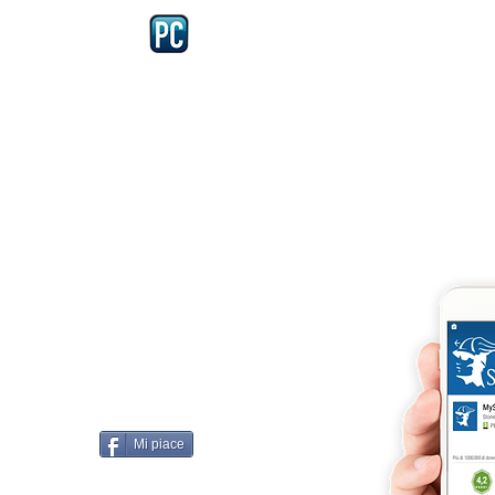
Iscriviti e richiedi la CARD dell
4875 del 22 – 05 - 1997
llissimo
cobellissimo@virgilio.it
imo@yahoo.com
accordi, si intendono
darelli
Mi piace