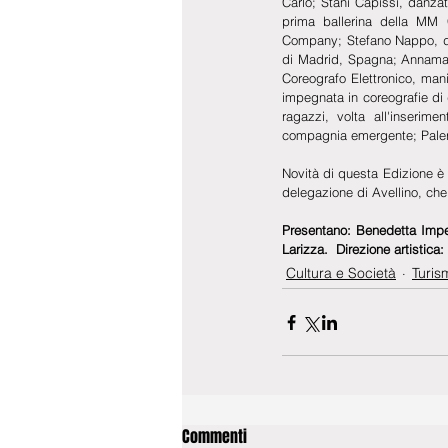
Carlo; Stani Capissi, danzat
prima ballerina della MM
Company; Stefano Nappo, dan
di Madrid, Spagna; Annamaria
Coreografo Elettronico, man
impegnata in coreografie di 
ragazzi, volta all'inserime
compagnia emergente; Palermo
Novità di questa Edizione è 
delegazione di Avellino, che
Presentano: Benedetta Imper
Larizza.  Direzione artistica
Cultura e Società
Turis
Commenti