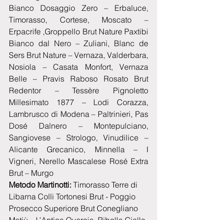
Bianco Dosaggio Zero – Erbaluce, 
Timorasso, Cortese, Moscato – 
Erpacrife ,Groppello Brut Nature Paxtibi 
Bianco dal Nero – Zuliani, Blanc de 
Sers Brut Nature – Vernaza, Valderbara, 
Nosiola – Casata Monfort, Vernaza 
Belle – Pravis Raboso Rosato Brut 
Redentor – Tessère Pignoletto 
Millesimato 1877 – Lodi Corazza, 
Lambrusco di Modena – Paltrinieri, Pas 
Dosé Dalnero – Montepulciano, 
Sangiovese – Strologo, Vinudilice – 
Alicante Grecanico, Minnella – I 
Vigneri, Nerello Mascalese Rosé Extra 
Brut – Murgo
Metodo Martinotti:
 Timorasso Terre di 
Libarna Colli Tortonesi Brut - Poggio 
Prosecco Superiore Brut Conegliano 
Matiù – L’Antica Quercia, Ribolla Gialla 