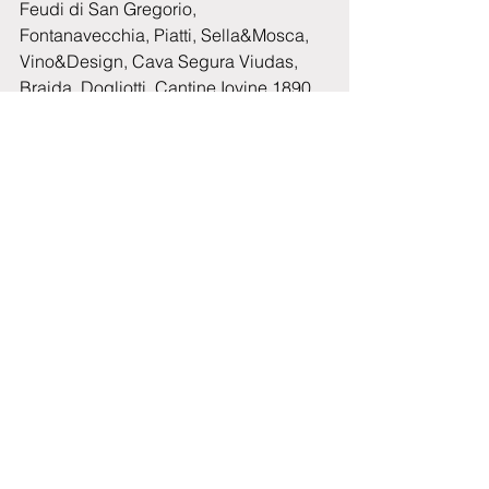
Feudi di San Gregorio, 
Fontanavecchia, Piatti, Sella&Mosca, 
Vino&Design, Cava Segura Viudas, 
Braida, Dogliotti, Cantine Iovine 1890, 
Capri Moonlight.
Cultura e Società
Cronaca
Commenti
0.0/5 (0)