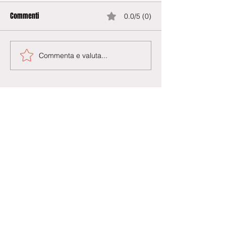
Commenti
0.0/5 (0)
Commenta e valuta...
Agenzia di Stampa Piazza Cardarelli
Registrazione Tribunale di Napoli n° 4875