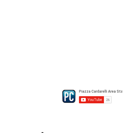
Agenzia di Stampa Piazza Cardarelli
Registrazione Tribunale di Napoli n° 
Direttore Responsabile Gianfranco Be
Direttore Responsabile mail:
gianfran
marketing e pubblicità:
castro.mass
Tutte le collaborazioni, salvo diversi 
gratuite
© Copyright All rights Reserved - Piazza Car