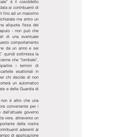
ale” è il cosiddetto 
ata ai contribuenti di 
li fino ad un massimo 
chiarate ma entro un 
a aliquota fissa del 
Caputo - non può che 
li di una eventuale 
questo comportamento 
one da un anno e sei 
 quindi sottintesa la 
tranne che “tombale”, 
partire i termini di 
rtelle esattoriali in 
er chi decide di non 
rterà un automatico 
te e della Guardia di 
non è altro che una 
ra conveniente per i 
dall’attuale governo 
a vera, attraverso un 
ortante della nostra 
tribuenti aderenti al 
campo di applicazione 