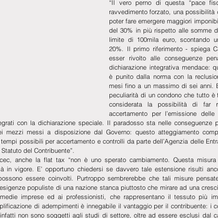
“Il vero perno di questa “pace fisc
ravvedimento forzato, una possibilità d
poter fare emergere maggiori imponibi
del 30% in più rispetto alle somme di
limite di 100mila euro, scontando un
20%. Il primo riferimento - spiega 
esser rivolto alle conseguenze pena
dichiarazione integrativa mendace: 
è punito dalla norma con la reclusi
mesi fino a un massimo di sei anni. E’
peculiarità di un condono che tutto è 
considerata la possibilità di far ri
accertamento per l’emissione delle ca
egrati con la dichiarazione speciale. Il paradosso sta nelle conseguenze p
ei mezzi messi a disposizione dal Governo: questo atteggiamento compo
 tempi possibili per accertamento e controlli da parte dell’Agenzia delle Entra
o Statuto del Contribuente”.
cec, anche la flat tax “non è uno sperato cambiamento. Questa misura 
 in vigore. E’ opportuno chiedersi se davvero tale estensione risulti anco
possono essere coinvolti. Purtroppo sembrerebbe che tali misure pensate 
esigenze populiste di una nazione stanca piuttosto che mirare ad una crescit
/medie imprese ed ai professionisti, che rappresentano il tessuto più imp
lificazione di adempimenti è innegabile il vantaggio per il contribuente: i con
infatti non sono soggetti agli studi di settore, oltre ad essere esclusi dal 