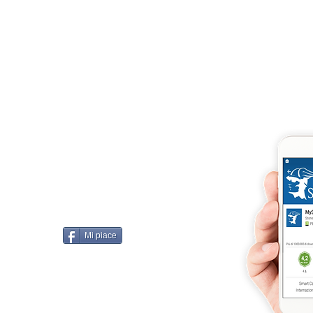
Iscriviti e richiedi la CARD dell
4875 del 22 – 05 - 1997
llissimo
cobellissimo@virgilio.it
imo@yahoo.com
accordi, si intendono
darelli
Mi piace