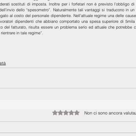
rati sostituti di imposta. Inoltre per i forfetari non è previsto l’obbligo di 
o dell’invio dello “spesometro”. Naturalmente tali vantaggi si traducono in un 
legato al costo del personale dipendente. Nell’attuale regime una delle cause
avoratori dipendenti che abbiano comportato una spesa superiore di 5mila eu
nto del fatturato, risulta essere un problema serio ed attuale che potrebbe com
rientrare in tale regime”.
età
Valutazione 0 stelle su 5.
Non ci sono ancora valutaz