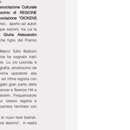
i.
sociazione Culturale 
cinio di REGIONE 
sociazione  “DICKENS 
rso,  aperto ad autori 
que sezioni, tra cui la 
 Giuria: Alessandro 
hè figlio del Premio 
Marco Tullio Barboni 
he ha segnato tratti 
re. Lo zio Leonida è 
ografia, amatissimo da 
ma operatore alla 
 ed infine regista con 
ato gran parte della 
ncer e Terence Hill e 
western. Frequentatore 
i stesso regista e 
rriera familiare con 
 nuovi testi teatrali, 
i destino",  in realtà 