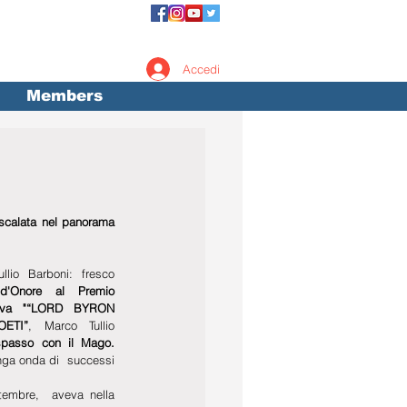
Accedi
Members
scalata nel panorama 
io Barboni: fresco 
d'Onore al Premio 
tiva "“LORD BYRON 
ETI”
, Marco Tullio 
passo con il Mago. 
nga onda di  successi 
tembre,  aveva nella 