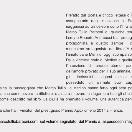
Prefatto dal poeta e critico letterario Pl
assegnatario della menzione al Pr
riaggancia ad un celebre corto ("Il Gra
Marco Tullio Barboni di qualche tem
Leroy e Roberto Andreucci tra i protago
protagonista a quattro zampe  del
medesimo protagonista del libro "A 
l'amato cane Merlino, oggi scomparso
Dalla vicenda reale di Merlino a quella 
l'intenzione di rendere eterno, par
dell'amore provato per il suo animale, 
gli  indissolubili legami similari
posseduto un animale puo' capir
calca la passeggiata che Marco Tullio  e Merlino hanno fatto ogni sera pe
che commuove e fa riflettere, e aiuta a ritrovare  un legame a tutti gli effet
me descritto nel libro. La giuria ha premiato il volume, una autentica perla l
 anche tra i  vincitori del prestigioso Premio Apoxiomeno 2017 a Firenze.
a  marcotulliobarboni.com; sul volume segnalato  dal Premio a  aspassoconilmag