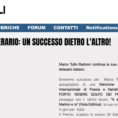
BRICHE
FORUM
CONTATTI
Notifications
RARIO: UN SUCCESSO DIETRO L'ALTRO!
lle su 5.
Marco Tullio Barboni continua la sua 
letterario italiano. 
Ennesimo successo per  Marco Tull
assegnatario di una 
Menzione 
Internazionale di Poesia e Narra
PORTO VENERE GOLFO DEI PO
prosegue con l' ultimo lavoro, 
"A s
Merlino e io" (Viola Editrice)
  la sua lu
in giro per  Italia.
Il Premio, scaduto lo scorso 30 Set