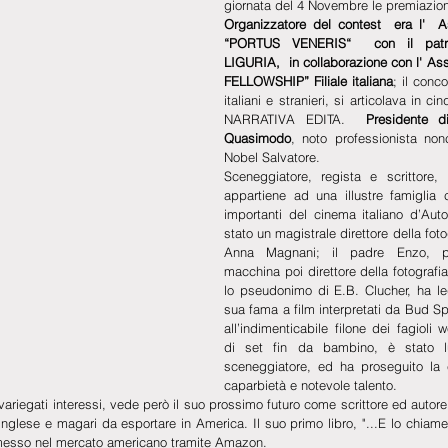
giornata del 4 Novembre le premiazion
Organizzatore del contest  era l'  As
“PORTUS VENERIS“  con il patro
LIGURIA,  in collaborazione con l' As
FELLOWSHIP” Filiale italiana
; il conco
italiani e stranieri, si articolava in cin
NARRATIVA EDITA.  
Presidente di
Quasimodo
, noto professionista nonc
Nobel Salvatore.
Sceneggiatore, regista e scrittore, 
appartiene ad una illustre famiglia c
importanti del cinema italiano d’Auto
stato un magistrale direttore della fot
Anna Magnani; il padre Enzo, pri
macchina poi direttore della fotografia
lo pseudonimo di E.B. Clucher, ha leg
sua fama a film interpretati da Bud Spe
all’indimenticabile filone dei fagioli 
di set fin da bambino, è stato lu
sceneggiatore, ed ha proseguito la ca
caparbietà e notevole talento. 
riegati interessi, vede però il suo prossimo futuro come scrittore ed autore di
nglese e magari da esportare in America. Il suo primo libro, "...E lo chiamera
immesso nel mercato americano tramite Amazon.