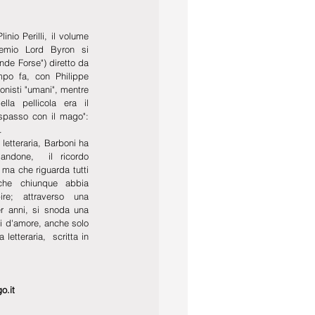
inio Perilli, il volume 
emio Lord Byron si 
nde Forse") diretto da 
po fa, con Philippe 
nisti "umani", mentre 
la pellicola era il 
spasso con il mago": 
. 
letteraria, Barboni ha 
landone,  il ricordo 
ma che riguarda tutti 
 che chiunque abbia 
e; attraverso una 
r anni, si snoda una 
ti d'amore, anche solo 
etteraria,  scritta in 
o.it