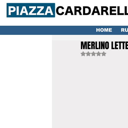
HOME
RU
MERLINO LETTE
Valutazione NaN ste