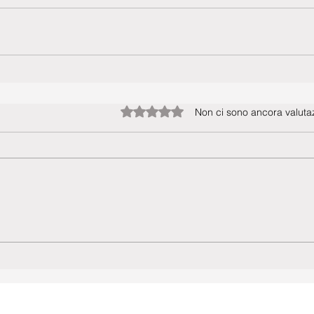
Valutazione 0 stelle su 5.
Non ci sono ancora valutaz