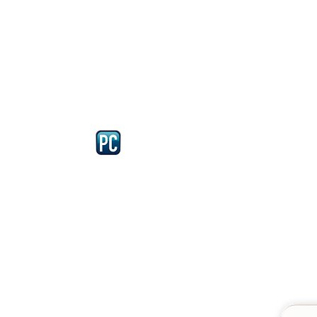
Iscriviti e richiedi la CARD dell
4875 del 22 – 05 - 1997
llissimo
cobellissimo@virgilio.it
imo@yahoo.com
accordi, si intendono