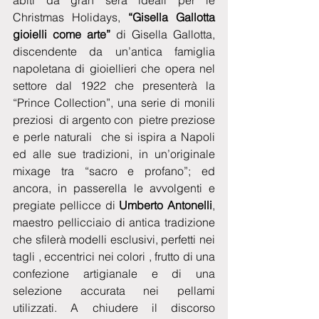
abiti da gran sera ideali per le 
Christmas Holidays, 
“Gisella Gallotta 
gioielli come arte” 
di Gisella Gallotta, 
discendente da un’antica famiglia 
napoletana di gioiellieri che opera nel 
settore dal 1922 che presenterà la 
“Prince Collection”, una serie di monili 
preziosi  di argento con  pietre preziose 
e perle naturali  che si ispira a Napoli 
ed alle sue tradizioni, in un’originale 
mixage tra “sacro e profano”; ed 
ancora, in passerella le avvolgenti e 
pregiate pellicce di 
Umberto Antonelli
, 
maestro pellicciaio di antica tradizione 
che sfilerà modelli esclusivi, perfetti nei 
tagli , eccentrici nei colori , frutto di una 
confezione artigianale e di una 
selezione accurata nei pellami 
utilizzati. A chiudere il discorso 