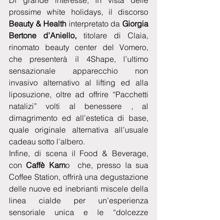
Di grande interesse, in vista delle 
prossime white holidays, il discorso 
Beauty & Health
 interpretato da 
Giorgia 
Bertone d’Aniello,
 titolare di Claia, 
rinomato beauty center del Vomero, 
che presenterà il 4Shape, l’ultimo 
sensazionale apparecchio non 
invasivo alternativo al lifting ed alla  
liposuzione, oltre ad offrire “Pacchetti 
natalizi” volti al benessere , al 
dimagrimento ed all’estetica di base, 
quale originale alternativa all’usuale  
cadeau sotto l’albero. 
Infine, di scena il Food & Beverage, 
con 
Caffè Kam
o  che, presso la sua 
Coffee Station, offrirà una degustazione 
delle nuove ed inebrianti miscele della 
linea cialde per un’esperienza 
sensoriale unica e le “dolcezze 