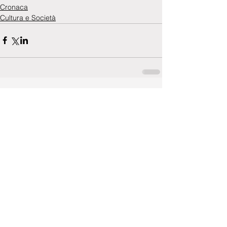
Cronaca
Cultura e Società
Commenti
0.0/5 (0)
Commenta e valuta...