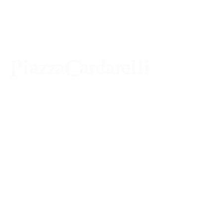
Agenzia di Stampa Piazza Cardarelli
Registrazione Tribunale di Napoli n° 4875
del 22 – 05 - 1997
Direttore Responsabile Gianfranco
Bellissimo
Direttore Responsabile mail:
gianfrancobellissimo@virgilio.it
marketing e pubblicità:
castro.massimo@yahoo.com
Tutte le collaborazioni, salvo diversi accordi,
si intendono gratuite