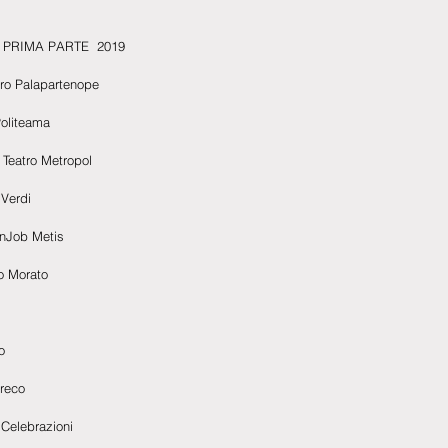
 PRIMA PARTE  2019
tro Palapartenope
Politeama
 Teatro Metropol
 Verdi
enJob Metis
ro Morato
o
Greco
 Celebrazioni