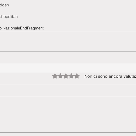
olden
tropolitan
ro NazionaleEndFragment
Valutazione 0 stelle su 5.
Non ci sono ancora valutaz