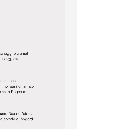
sonaggi più amati 
l coraggioso 
in cui non 
i. Thor sarà chiamato 
Helheim Regno dei 
nn, Dea dell’eterna 
ero popolo di Asgard.