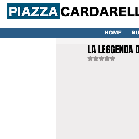
HOME
RU
LA LEGGENDA D
Valutazione NaN ste