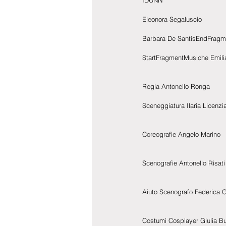
IDUNN
Eleonora Segaluscio
Barbara De SantisEndFragm
StartFragmentMusiche Emil
Regia Antonello Ronga
Sceneggiatura Ilaria Licenzi
Coreografie Angelo Marino
Scenografie Antonello Risati
Aiuto Scenografo Federica G
Costumi Cosplayer Giulia B