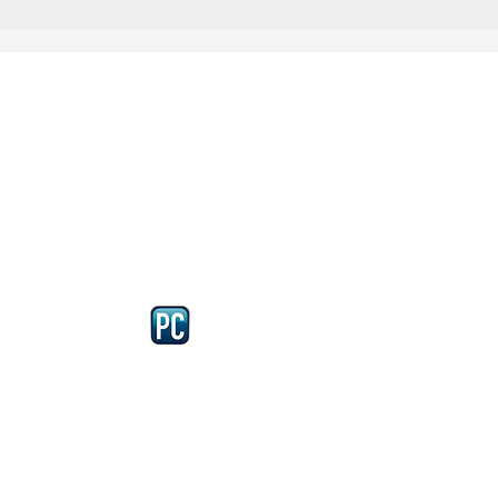
Iscriviti e richiedi la CARD dell
4875 del 22 – 05 - 1997
llissimo
cobellissimo@virgilio.it
imo@yahoo.com