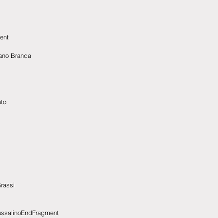
ent
iano Branda
ato
rassi
ussalinoEndFragment