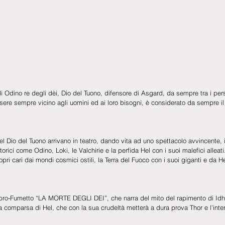
 Odino re degli dèi, Dio del Tuono, difensore di Asgard, da sempre tra i per
essere sempre vicino agli uomini ed ai loro bisogni, è considerato da sempre i
el Dio del Tuono arrivano in teatro, dando vita ad uno spettacolo avvincente, 
ici come Odino, Loki, le Valchirie e la perfida Hel con i suoi malefici alleat
pri cari dai mondi cosmici ostili, la Terra del Fuoco con i suoi giganti e da 
bro-Fumetto “LA MORTE DEGLI DEI”, che narra del mito del rapimento di Idhu
a comparsa di Hel, che con la sua crudeltà metterà a dura prova Thor e l’int