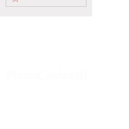
Agenzia di Stampa Piazza Cardarelli
Registrazione Tribunale di Napoli n° 4875
del 22 – 05 - 1997
Direttore Responsabile Gianfranco
Bellissimo
Direttore Responsabile mail: