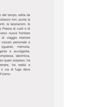
o del tempo, edita da 
stanzo Ioni, punta la 
i, le lacerazioni, le 
Poesia di vuoti e di 
verso nuove frontiere 
i viaggio interiore 
 vissuto personale e 
a sguardo, memoria, 
ente e avvolgente, 
mplessa, labirintica, 
so quasi sospeso, tra 
enere, tra realtà e 
 o via di fuga deve 
all’Uomo.