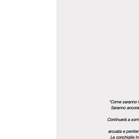
“Come saranno l
Saranno ancora 
Continuerà a somi
arcuata e penite
Le conchiglie in