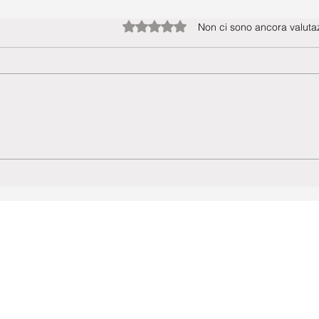
Valutazione 0 stelle su 5.
Non ci sono ancora valutaz