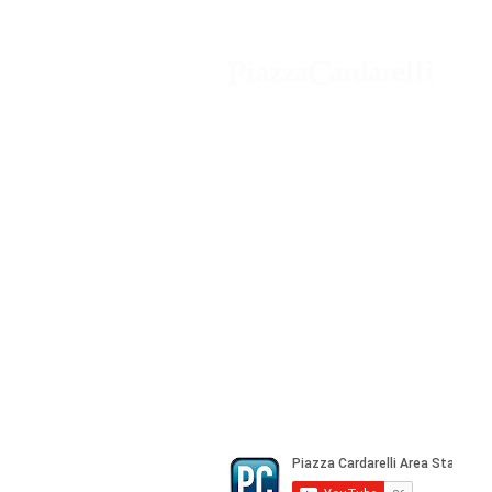
Agenzia di Stampa Piazza Cardarelli
Registrazione Tribunale di Napoli n° 
Direttore Responsabile Gianfranco Be
Direttore Responsabile mail:
gianfran
marketing e pubblicità:
castro.mass
Tutte le collaborazioni, salvo diversi 
gratuite
© Copyright All rights Reserved - Piazza Car