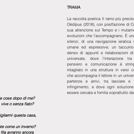
TRAMA
La raccolta poetica Il ramo più precis
Oèdipus (2018), con postfazione di Co
sua attenzione sul Tempo e i mutament
evoluzioni che l’accompagnano. È una 
silenzi, di una navigazione ieratica 
umane ed espressive; un taccuino d
denso di appunti e rielaborazioni di
universale, dove l’interazione tr
pensiero e comunicazione è string
intagliato in una struttura in versi co
che accompagna il lettore in un univer
partenze e arrivi, tra lasciare e t
infingimento, e dove ogni soluzione
essere cercata e fornita soprattutto d
e cose dopo di me?
vive o senza fiato?
gliarmi questa casa,
nte come un inverno?
 fila avranno ancora