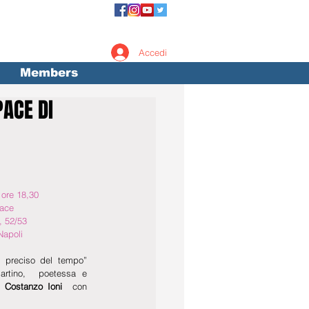
Accedi
Members
PACE DI
 ore 18,30
ace 
, 52/53
Napoli
 preciso del tempo” 
Martino,  poetessa e 
 Costanzo Ioni 
 con 