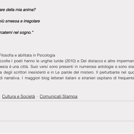
are della mia anima?
più smessa e irregolare
rcatemi nel sogno.”
ilosofia e abilitata in Psicologia 
ccolte I poeti hanno le unghie luride (2010) e Del distacco e altre imperman
sia è una città. Suoi versi sono presenti in numerose antologie e sono stati 
 degli scrittori inesistenti e in Le parole del mistero. Il perturbante nel quo
 di narrativa. I maggiori blog letterari italiani e stranieri ospitano di frequen
Cultura e Società
Comunicati Stampa