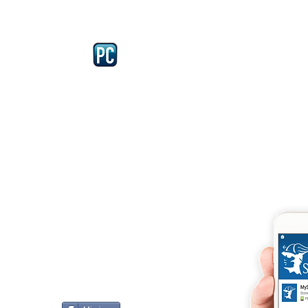
Iscriviti e richiedi la CARD dell
4875 del 22 – 05 - 1997
llissimo
cobellissimo@virgilio.it
imo@yahoo.com
accordi, si intendono
darelli