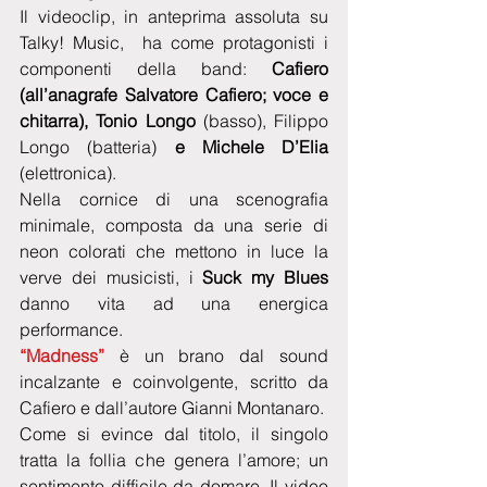
Il videoclip, in anteprima assoluta su 
Talky! Music,  ha come protagonisti i 
componenti della band:
 Cafiero 
(all’anagrafe Salvatore Cafiero; voce e 
chitarra), Tonio Longo 
(basso), Filippo 
Longo (batteria) 
e Michele D’Elia
(elettronica).
Nella cornice di una scenografia 
minimale, composta da una serie di 
neon colorati che mettono in luce la 
verve dei musicisti, i 
Suck my Blues
danno vita ad una energica 
performance.
“Madness” 
è un brano dal sound 
incalzante e coinvolgente, scritto da 
Cafiero e dall’autore Gianni Montanaro.
Come si evince dal titolo, il singolo 
tratta la follia che genera l’amore; un 
sentimento difficile da domare. Il video 