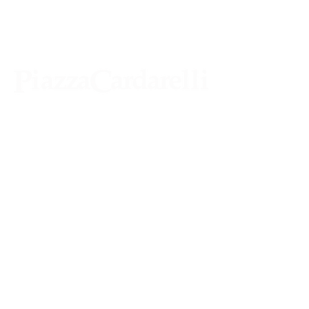
Agenzia di Stampa Piazza Cardarelli
Registrazione Tribunale di Napoli n° 4875
del 22 – 05 - 1997
Direttore Responsabile Gianfranco
Bellissimo
Direttore Responsabile mail:
gianfrancobellissimo@virgilio.it
marketing e pubblicità:
castro.massimo@yahoo.com
Tutte le collaborazioni, salvo diversi accordi,
si intendono gratuite