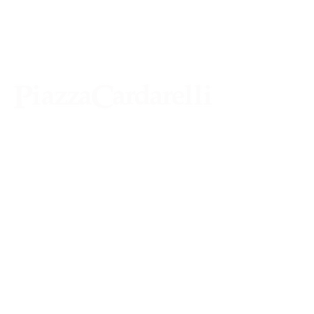
Agenzia di Stampa Piazza Cardarelli
Registrazione Tribunale di Napoli n° 4875
del 22 – 05 - 1997
Direttore Responsabile Gianfranco
Bellissimo
Direttore Responsabile mail:
gianfrancobellissimo@virgilio.it
marketing e pubblicità:
castro.massimo@yahoo.com
Tutte le collaborazioni, salvo diversi accordi,
si intendono gratuite