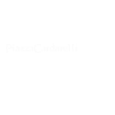
Agenzia di Stampa Piazza Cardarelli
Registrazione Tribunale di Napoli n° 4875
del 22 – 05 - 1997
Direttore Responsabile Gianfranco
Bellissimo
Direttore Responsabile mail:
gianfrancobellissimo@virgilio.it
marketing e pubblicità:
castro.massimo@yahoo.com